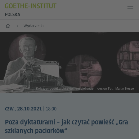
POLSKA
Start
Wydarzenia
Kolaż: unodue{ architektur, ausstellungen, design Fot.: Martin Hesse
|
czw., 28.10.2021
18:00
Poza dyktaturami – jak czytać powieść „Gra
szklanych paciorków“