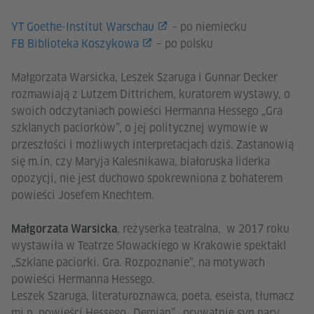
YT Goethe-Institut Warschau
– po niemiecku
FB Biblioteka Koszykowa
– po polsku
Małgorzata Warsicka, Leszek Szaruga i Gunnar Decker
rozmawiają z Lutzem Dittrichem, kuratorem wystawy, o
swoich odczytaniach powieści Hermanna Hessego „Gra
szklanych paciorków”, o jej politycznej wymowie w
przeszłości i możliwych interpretacjach dziś. Zastanowią
się m.in, czy Maryja Kalesnikawa, białoruska liderka
opozycji, nie jest duchowo spokrewniona z bohaterem
powieści Josefem Knechtem.
, reżyserka teatralna, w 2017 roku
Małgorzata Warsicka
wystawiła w Teatrze Słowackiego w Krakowie spektakl
„Szklane paciorki. Gra. Rozpoznanie”, na motywach
powieści Hermanna Hessego.
Leszek Szaruga, literaturoznawca, poeta, eseista, tłumacz
mi.n. powieści Hessego „Demian”, prywatnie syn pary