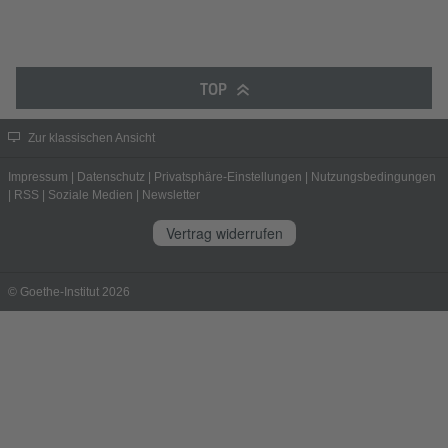
TOP
Zur klassischen Ansicht
Impressum
|
Datenschutz
|
Privatsphäre-Einstellungen
|
Nutzungsbedingungen
|
RSS
|
Soziale Medien
|
Newsletter
Vertrag widerrufen
© Goethe-Institut 2026