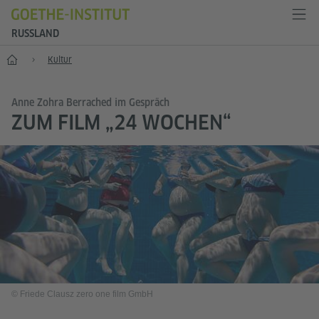
RUSSLAND
Start
Kultur
Anne Zohra Berrached im Gespräch
ZUM FILM „24 WOCHEN“
© Friede Clausz zero one film GmbH