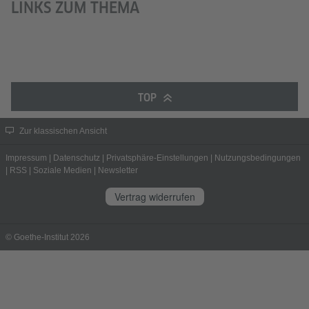
LINKS ZUM THEMA
TOP
Zur klassischen Ansicht
Impressum
|
Datenschutz
|
Privatsphäre-Einstellungen
|
Nutzungsbedingungen
|
RSS
|
Soziale Medien
|
Newsletter
Vertrag widerrufen
© Goethe-Institut 2026