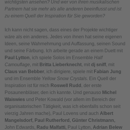
wichtigsten ansehen? Und wer von ihren musikalischen
Partnern hat sie mehr als alle anderen beeinflusst und ist
zu einem Quell der Inspiration für Sie geworden?
Ich kann nicht sagen, dass eines der Projekte wichtiger
wäre als ein anderes. Jedes von ihnen hat seine eigenen
Ideen, seine Wahrnehmung und Auffassung, seinen Sound
und seine Färbung. Ich arbeite gerade an einem Duett mit
Paul Lytton
, ich spiele Solos im Ensemble
Half
Camouflage
, mit
Britta Lieberknecht
, mit
dj sniff
, mit
Claus van Bebber
, ich dirigiere, spiele mit
Fabian Jung
und im Ensemble
Yellow Snow Crystals.
Ein Quell der
Inspiration ist für mich
Roswell Rudd
, der erste
Posaunenbläser, den ich kannte. Und genauso
Michel
Waiswies
und Peter Kowald (vor allem im Bereich der
organisatorischen Tätigkeit, was ich ebenfalls schon seit
vierzig Jahren mache), Paul Lovens und auch
Albert
Mangelsdorf, Paul Rutherford, Günter Christmann,
John Edwards,
Radu Malfatti,
Paul Lytton,
Adrian Belew