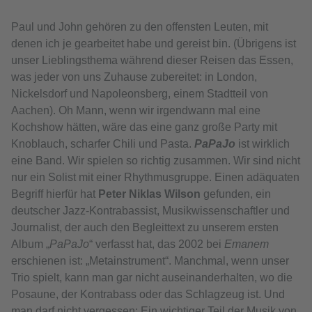
Paul und John gehören zu den offensten Leuten, mit
denen ich je gearbeitet habe und gereist bin. (Übrigens ist
unser Lieblingsthema während dieser Reisen das Essen,
was jeder von uns Zuhause zubereitet: in London,
Nickelsdorf und Napoleonsberg, einem Stadtteil von
Aachen). Oh Mann, wenn wir irgendwann mal eine
Kochshow hätten, wäre das eine ganz große Party mit
Knoblauch, scharfer Chili und Pasta.
PaPaJo
ist wirklich
eine Band. Wir spielen so richtig zusammen. Wir sind nicht
nur ein Solist mit einer Rhythmusgruppe. Einen adäquaten
Begriff hierfür hat
Peter Niklas Wilson
gefunden, ein
deutscher Jazz-Kontrabassist, Musikwissenschaftler und
Journalist, der auch den Begleittext zu unserem ersten
Album „
PaPaJo
“ verfasst hat, das 2002 bei
Emanem
erschienen ist: „Metainstrument“. Manchmal, wenn unser
Trio spielt, kann man gar nicht auseinanderhalten, wo die
Posaune, der Kontrabass oder das Schlagzeug ist. Und
man darf nicht vergessen: Ein wichtiger Teil der Musik von