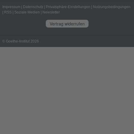
Impressum
|
Datenschutz
|
Privatsphäre-Einstellungen
|
Nutzungsbedingungen
|
RSS
|
Soziale Medien
|
Newsletter
Vertrag widerrufen
© Goethe-Institut 2026