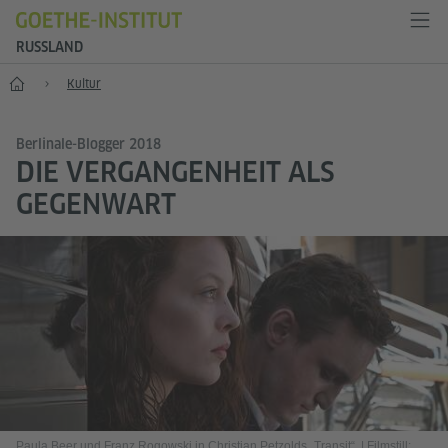
RUSSLAND
Start
Kultur
Berlinale-Blogger 2018
DIE VERGANGENHEIT ALS
GEGENWART
Paula Beer und Franz Rogowski in Christian Petzolds „Transit“.
|
Filmstill: