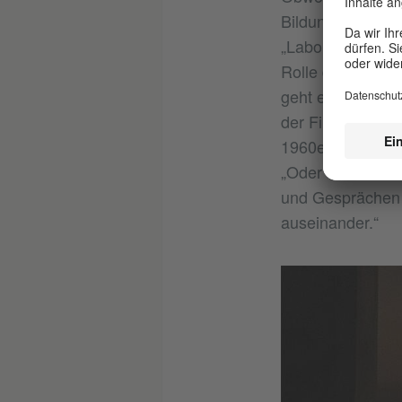
Bildungsanspruch
„Labor“ bei Spe
Rolle des Geruchs
geht es hingegen 
der Filmemacheri
1960er Jahre – u
„Oder sie förder
und Gesprächen 
auseinander.“