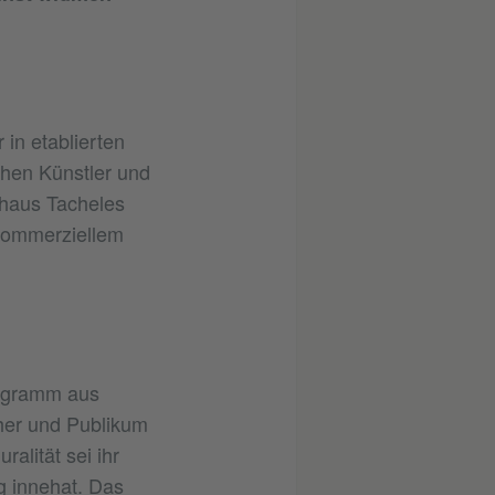
 in etablierten
hen Künstler und
thaus Tacheles
 kommerziellem
Programm aus
her und Publikum
alität sei ihr
g innehat. Das