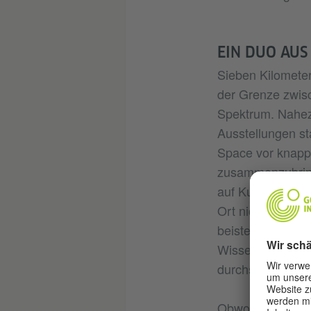
EIN DUO AU
Sieben Kilometer
der Grenze zwis
Spektrum. Nahezu
Ausstellungen st
Space vor knapp
zusammenzubringe
auf Kunstwissens
Ort nicht nur al
beisteuern kann.
Wissenschaftler 
durchs Schaufen
Obwohl beide Be