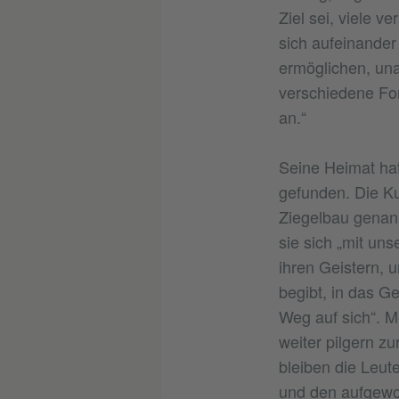
Ziel sei, viele 
sich aufeinande
ermöglichen, un
verschiedene For
an.“
Seine Heimat hat
gefunden. Die Ku
Ziegelbau genannt
sie sich „mit uns
ihren Geistern, u
begibt, in das G
Weg auf sich“. M
weiter pilgern zu
bleiben die Leut
und den aufgewo