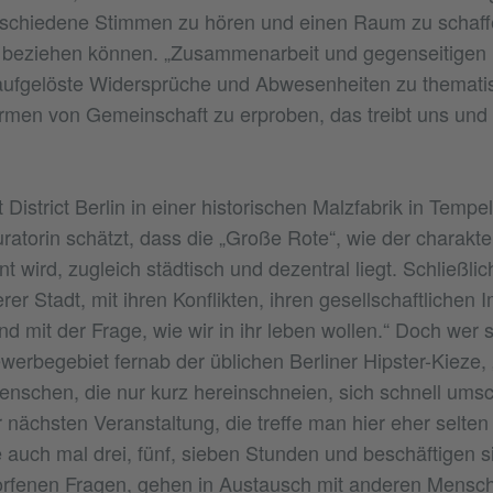
verschiedene Stimmen zu hören und einen Raum zu schaff
r beziehen können. „Zusammenarbeit und gegenseitigen 
aufgelöste Widersprüche und Abwesenheiten zu thematis
men von Gemeinschaft zu erproben, das treibt uns und 
 District Berlin in einer historischen Malzfabrik in Temp
ratorin schätzt, dass die „Große Rote“, wie der charakte
 wird, zugleich städtisch und dezentral liegt. Schließli
erer Stadt, mit ihren Konflikten, ihren gesellschaftlichen
nd mit der Frage, wie wir in ihr leben wollen.“ Doch wer 
ewerbegebiet fernab der üblichen Berliner Hipster-Kieze,
enschen, die nur kurz hereinschneien, sich schnell um
r nächsten Veranstaltung, die treffe man hier eher selten
e auch mal drei, fünf, sieben Stunden und beschäftigen s
rfenen Fragen, gehen in Austausch mit anderen Mensc