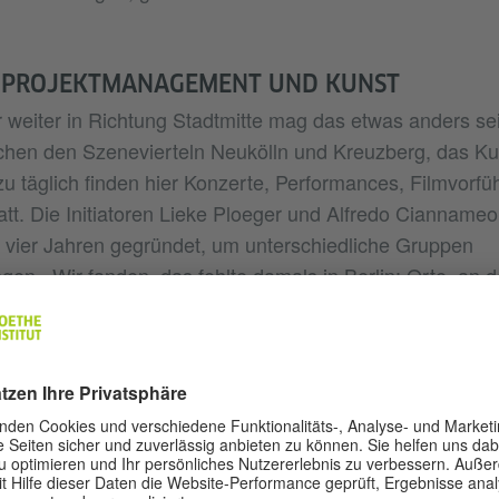
S PROJEKTMANAGEMENT UND KUNST
 weiter in Richtung Stadtmitte mag das etwas anders sein
chen den Szenevierteln Neukölln und Kreuzberg, das Ku
 täglich finden hier Konzerte, Performances, Filmvorf
att. Die Initiatoren Lieke Ploeger und Alfredo Cianname
 vier Jahren gegründet, um unterschiedliche Gruppen
n. „Wir fanden, das fehlte damals in Berlin: Orte, an 
chaftler treffen oder auf Hacker und Netzaktivisten. Wir
s Eventraum, sondern auch als kreatives Labor, zu dem j
“ Künstler bringen sich hier ebenso ein wie Architekten 
– oder auch Leute aus der Nachbarschaft, die zufällig 
ster schauen und neugierig werden.
rliner Kunsträume sowohl einen wissenschaftlichen als