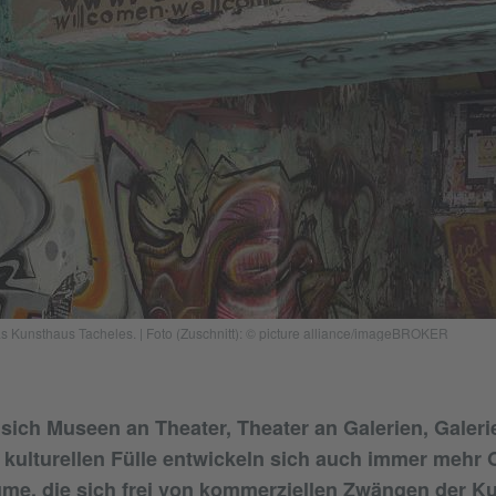
as Kunsthaus Tacheles. | Foto (Zuschnitt): © picture alliance/imageBROKER
n sich Museen an Theater, Theater an Galerien, Galer
r kulturellen Fülle entwickeln sich auch immer mehr 
ume, die sich frei von kommerziellen Zwängen der 