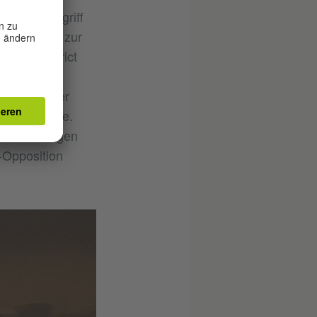
ird der Begriff
schen etwa zur
. Bei District
a mit
bewegung der
rklärt Husse.
en Forschungen
-Opposition