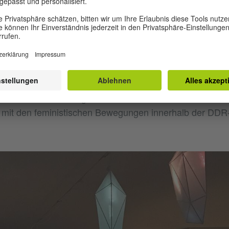
 haben, setzen sie unterschiedliche Schwerpunkte. So w
ktrum durchaus ernst genommen: „Bei uns forschen Men
sinns in der Kunst oder zur Digitalisierung“, sagt Ploeger
gezielt politischer zu. Hier debattieren Interessierte etw
n Karina Griffith darüber, „wie die deutsche Studenten
nd vor allem die Gegenwart – zu dekolonialisieren ist“, e
n Archivmaterial zutage und setzen sich in künstlerisch
mit den feministischen Bewegungen innerhalb der DDR