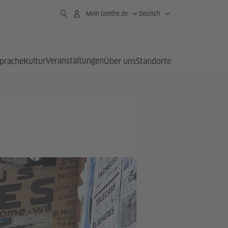
Mein Goethe.de
Deutsch
Veranstaltungen
prache
Kultur
Über uns
Standorte