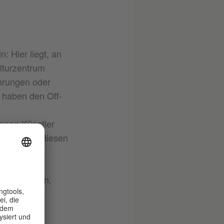
: Hier liegt, an
lturzentrum
ührungen oder
o haben den Off-
denen Künstler
 verstehen diesen
eder etwas
und
vorbeikommen,
 auch einen