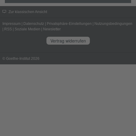
Zur klassischen Ansicht
Impressum
|
Datenschutz
|
Privatsphäre-Einstellungen
|
Nutzungsbedingungen
|
RSS
|
Soziale Medien
|
Newsletter
Vertrag widerrufen
© Goethe-Institut 2026