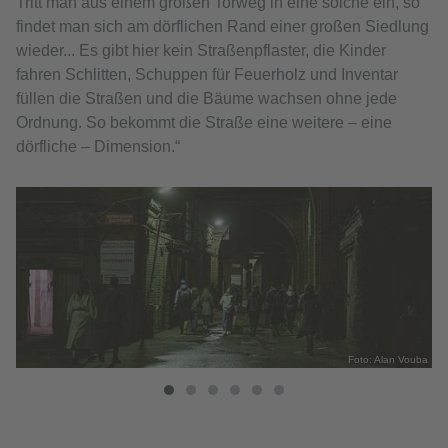
Tritt man aus einem großen Torweg in eine solche ein, so
findet man sich am dörflichen Rand einer großen Siedlung
wieder... Es gibt hier kein Straßenpflaster, die Kinder
fahren Schlitten, Schuppen für Feuerholz und Inventar
füllen die Straßen und die Bäume wachsen ohne jede
Ordnung. So bekommt die Straße eine weitere – eine
dörfliche – Dimension.“
uba
Foto: Alan Vouba