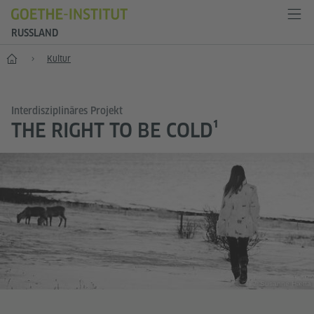
RUSSLAND
Start
Kultur
Interdisziplinäres Projekt
THE RIGHT TO BE COLD¹
© Susanne Hætta