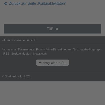
Zurück zur Seite „Kulturaktivitäten“
TOP
Zur klassischen Ansicht
Impressum
|
Datenschutz
|
Privatsphäre-Einstellungen
|
Nutzungsbedingungen
|
RSS
|
Soziale Medien
|
Newsletter
Vertrag widerrufen
© Goethe-Institut 2026