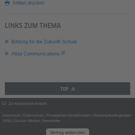
Artikel drucken
LINKS ZUM THEMA
Bildung für die Zukunft: Schule
Atlas Communications
TOP
Zur klassischen Ansicht
Impressum
|
Datenschutz
|
Privatsphäre-Einstellungen
|
Nutzungsbedingungen
|
RSS
|
Soziale Medien
|
Newsletter
Vertrag widerrufen