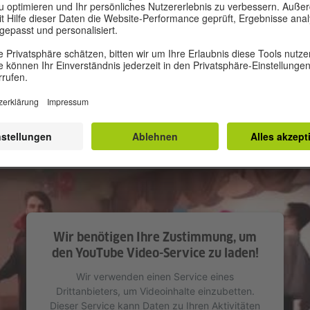
„STUDIO KARNEVAL“
 Nr. 156, Lehrerin – Swetlana Gratschjowa
Wir benötigen Ihre Zustimmung, um
den YouTube Video-Service zu laden!
Wir verwenden einen Service eines
Drittanbieters, um Videoinhalte einzubetten.
Dieser Service kann Daten zu Ihren Aktivitäten