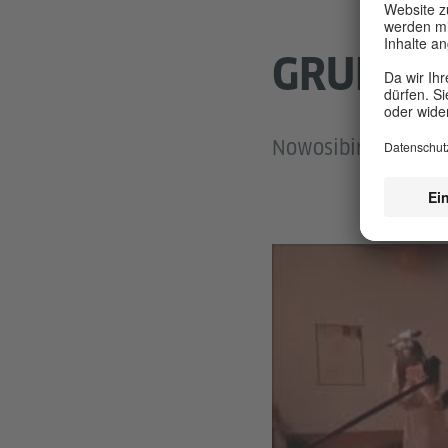
GRUPPE 
Nowosibirsk, Schule