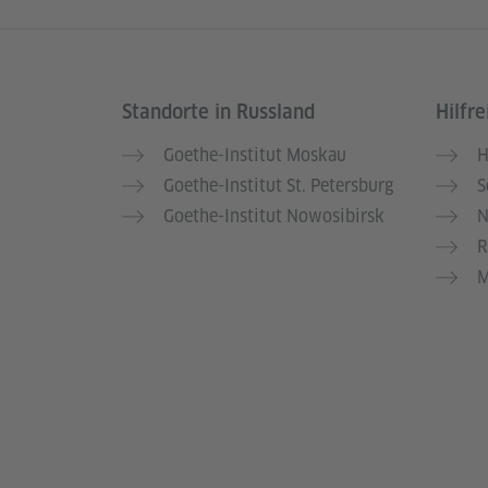
Standorte in Russland
Hilfre
Service- und Informationsbereich
Goethe-Institut Moskau
H
Goethe-Institut St. Petersburg
S
Goethe-Institut Nowosibirsk
N
R
M