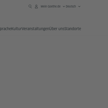
Mein Goethe.de
Deutsch
prache
Kultur
Veranstaltungen
Über uns
Standorte