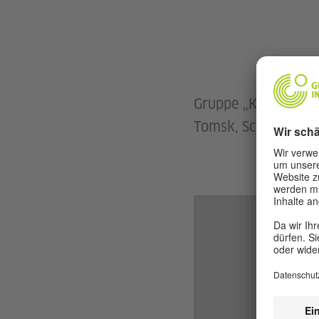
Gruppe „Kenner“
Tomsk, Schule Eure