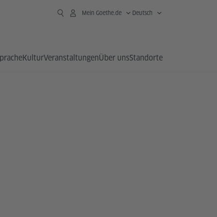
Mein Goethe.de
Deutsch
prache
Kultur
Veranstaltungen
Über uns
Standorte