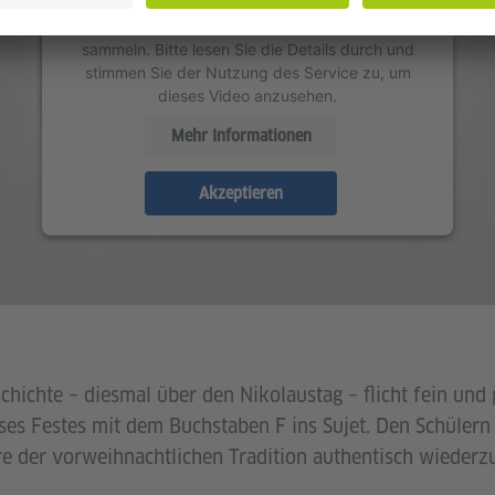
Drittanbieters, um Videoinhalte einzubetten.
Dieser Service kann Daten zu Ihren Aktivitäten
sammeln. Bitte lesen Sie die Details durch und
stimmen Sie der Nutzung des Service zu, um
dieses Video anzusehen.
Mehr Informationen
Akzeptieren
hichte – diesmal über den Nikolaustag – flicht fein und 
ses Festes mit dem Buchstaben F ins Sujet. Den Schülern g
e der vorweihnachtlichen Tradition authentisch wiederz