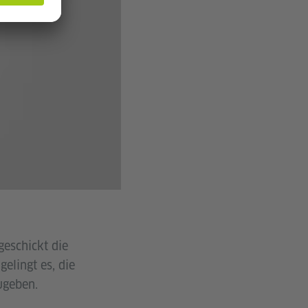
geschickt die
elingt es, die
ugeben.