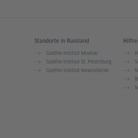
Standorte in Russland
Hilfre
Service- und Informationsbereich
Goethe-Institut Moskau
H
Goethe-Institut St. Petersburg
S
Goethe-Institut Nowosibirsk
N
R
M