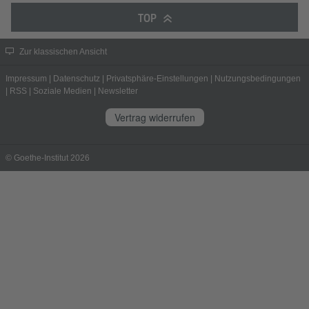
TOP
Zur klassischen Ansicht
Impressum
|
Datenschutz
|
Privatsphäre-Einstellungen
|
Nutzungsbedingungen
|
RSS
|
Soziale Medien
|
Newsletter
Vertrag widerrufen
© Goethe-Institut 2026