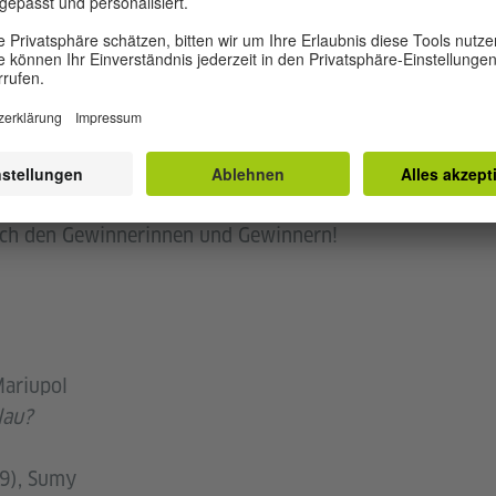
 Kinderuni-Wettbewerb der 1000 Fragen durchgeführt. W
tellst, damit wir sie in unserer Deutschen digitalen Kin
her alle Schülerinnen und Schüler im Alter von 8 bis 12 
deruni-Wettbewerb mitzumachen!
ure tollen Beiträge. Die Gewinnerinnen und Gewinner ste
ch den Gewinnerinnen und Gewinnern!
Mariupol
lau?
(9), Sumy