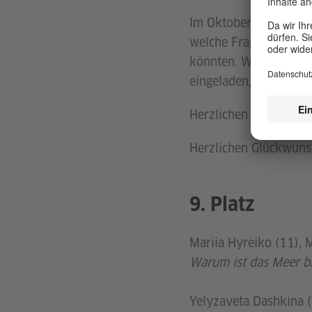
Im Oktober wurde der
welche Fragen du dir s
könnten. Wir haben da
eingeladen, beim Kin
Herzlichen Dank für e
Herzlichen Glückwuns
9. Platz
Mariia Hyreiko (11), 
Warum ist das Meer b
Yelyzaveta Dashkina 