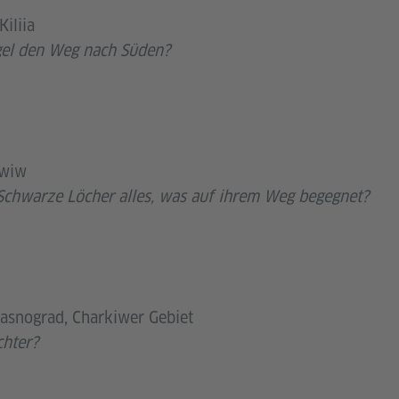
iliia
gel den Weg nach Süden?
Lwiw
chwarze Löcher alles, was auf ihrem Weg begegnet?
rasnograd, Charkiwer Gebiet
chter?