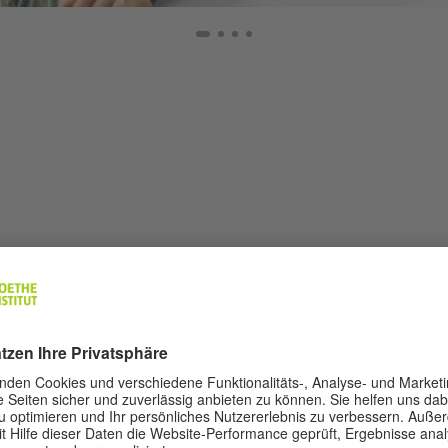
UNI-WETTBEWERB DER
e Teilnahme!