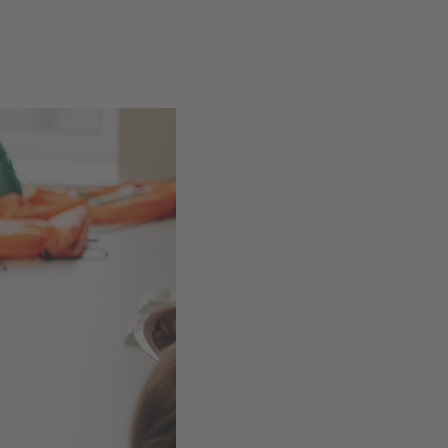
Foto: Dmitriy
Abalmasov©Goethe-
Institut Ukraine