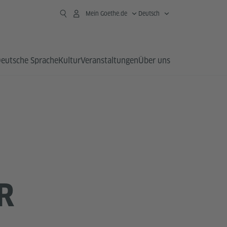
Mein Goethe.de
Deutsch
eutsche Sprache
Kultur
Veranstaltungen
Über uns
R