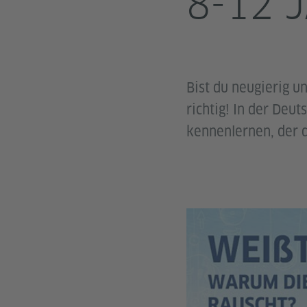
8-12 
Bist du neugierig u
richtig! In der Deut
kennenlernen, der d