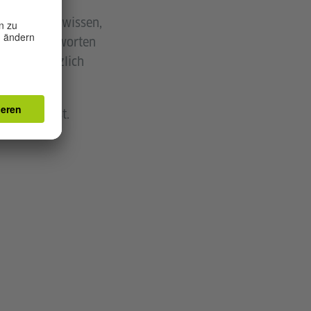
ir wollten wissen,
deruni beantworten
Jahren herzlich
hen nun fest.