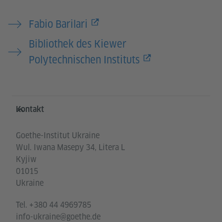
Fabio Barilari
Bibliothek des Kiewer
Polytechnischen Instituts
Service- und Informationsbereich
Kontakt
Goethe-Institut Ukraine
Wul. Iwana Masepy 34, Litera L
Kyjiw
01015
Ukraine
Tel.
+380 44 4969785
info-ukraine@goethe.de