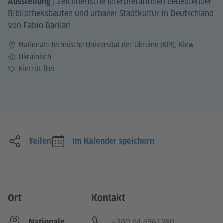
|
Zeichnerische Interpretationen bedeutender
Ausstellung
Bibliotheksbauten und urbaner Stadtkultur in Deutschland
von Fabio Barilari
Nationale Technische Universität der Ukraine (KPI), Kiew
Sprache
Ukrainisch
Preis
Eintritt frei
Teilen
Im Kalender speichern
Ort
Kontakt
Telefon
+380 44 4961280
Nationale