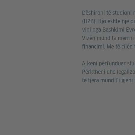
Dëshironi të studioni 
(HZB). Kjo është një d
vini nga Bashkimi Evr
Vizën mund ta merrni 
financimi. Me të cilën
A keni përfunduar stu
Përktheni dhe legalizo
të tjera mund t’i gjeni