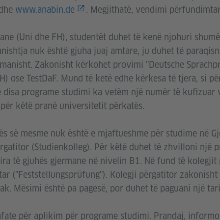
dhe
www.anabin.de
. Megjithatë, vendimi përfundimtar 
mane (Uni dhe FH), studentët duhet të kenë njohuri shumë
ishtja nuk është gjuha juaj amtare, ju duhet të paraqisn
ermanisht. Zakonisht kërkohet provimi "Deutsche Sprachp
) ose TestDaF. Mund të ketë edhe kërkesa të tjera, si pë
ë disa programe studimi ka vetëm një numër të kufizua
për këtë pranë universitetit përkatës.
ës së mesme nuk është e mjaftueshme për studime në Gj
ërgatitor (Studienkolleg). Për këtë duhet të zhvilloni një
ira të gjuhës gjermane në nivelin B1. Në fund të kolegjit 
r ("Feststellungsprüfung"). Kolegji përgatitor zakonisht 
k. Mësimi është pa pagesë, por duhet të paguani një tari
afate për aplikim për programe studimi. Prandaj, informo