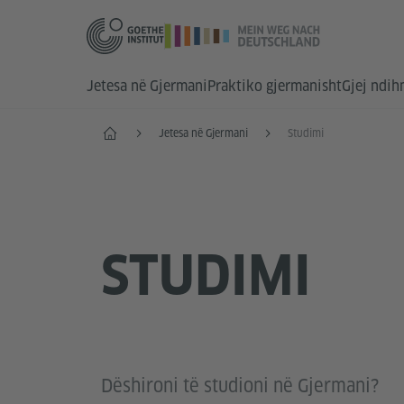
Jetesa në Gjermani
Praktiko gjermanisht
Gjej ndi
Faqja e parë
Jetesa në Gjermani
Studimi
STUDIMI
Dëshironi të studioni në Gjermani?