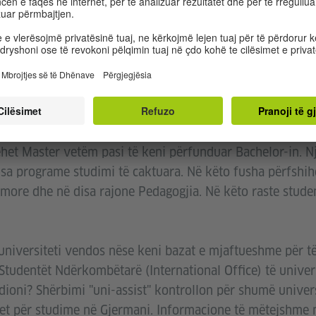
AT
t Bachelor, zakonisht nevojitet diploma e përfundimit të 
aturës së përgjithshme ose e maturës teknike. Një Maste
ëhet Master vetëm pasi të keni përfunduar Bachelor-in. N
sa programe studimi të caktuara. Në këto fusha përfshihe
more dhe në disa rajone Pedagogjia. Në këto raste studen
 universiteti vendos nëse keni bazat e mjaftueshme për t
tudentët Ndërkombëtarë (International Office) të universi
dioni? Shërbimi "uni-assist" kontrollon për shumë univer
eret për studime në Gjermani. Informacione të mëtejshme 