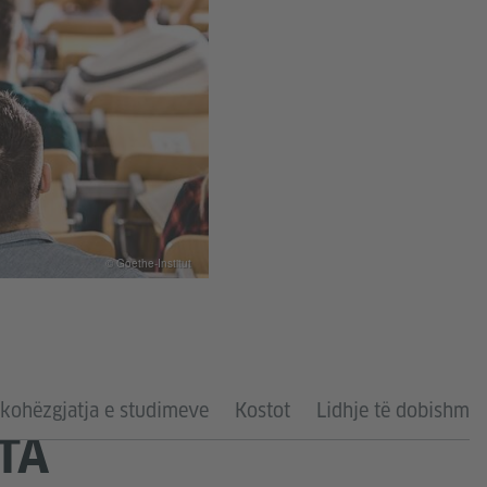
© Goethe-Institut
 kohëzgjatja e studimeve
Kostot
Lidhje të dobishme
TA