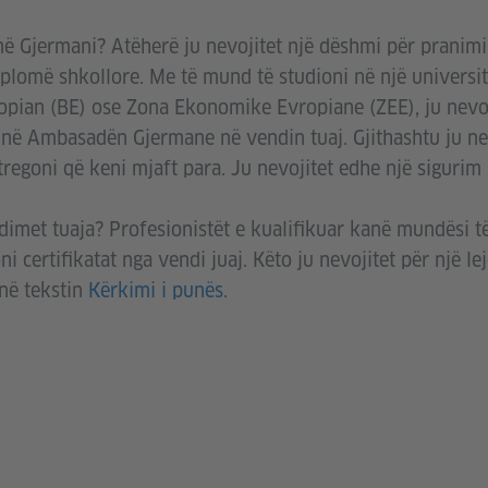
në Gjermani? Atëherë ju nevojitet një dëshmi për pranimi
iplomë shkollore. Me të mund të studioni në një universi
opian (BE) ose Zona Ekonomike Evropiane (ZEE), ju nevoj
në Ambasadën Gjermane në vendin tuaj. Gjithashtu ju ne
 tregoni që keni mjaft para. Ju nevojitet edhe një sigurim
dimet tuaja? Profesionistët e kualifikuar kanë mundësi t
ni certifikatat nga vendi juaj. Këto ju nevojitet për një l
 në tekstin
Kërkimi i punës
.