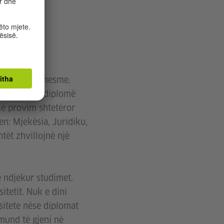
shkollës së mesme.
r është një diplomë
jë provim shtetëror
n: Mjekësia, Juridiku,
tët zhvillojnë një
ë ndjekur studimet.
tetit. Nuk e dini
sitete nëse diplomat
mund të gjeni në