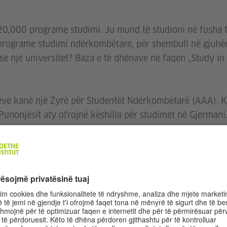
20,000 programe studimi. Ju mund të studioni në fusha 
 programe studimi ndërkombëtare, për shembull në gjuhë
se një universitet? Baza e të dhënave në faqen „Study 
eve kanë një Zyrë për Studentët Ndërkombëtarë (AAA). Kj
. Punonjësit aty ofrojnë këshilla për studimet në Gjermani
a programe studimi duale. Një program dual përfshin st
kompani. Atëherë do të merrni pagë nga kompania.