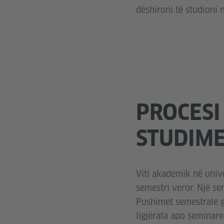
dëshironi të studioni 
PROCESI
STUDIM
Viti akademik në univ
semestri veror. Një se
Pushimet semestrale g
ligjërata apo seminar