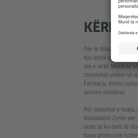
KËRKES
Për të filluar studime
Kjo është dëshmia e m
më e lartë. Mund të b
zhvillohet vetëm në di
Farmacia, Kimia Ushqi
provim shtetëror.
Për diplomat e huaja,
Kontaktoni Zyrën për S
ende se ku doni të stu
tuaja plotësojnë krit