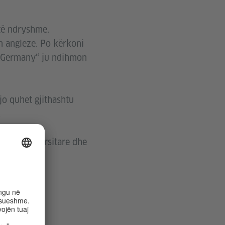
të ndryshme.
n angleze. Po kërkoni
in Germany“ ju ndihmon
o quhet gjithashtu
.
udime universitare dhe