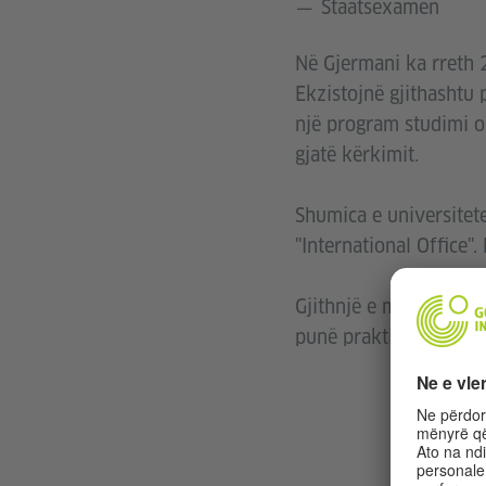
Staatsexamen
Në Gjermani ka rreth 
Ekzistojnë gjithashtu
një program studimi o
gjatë kërkimit.
Shumica e universitet
"International Office"
Gjithnjë e më shumë k
punë praktike në një 