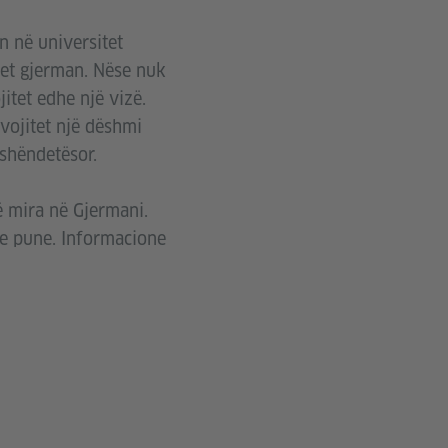
n në universitet
tet gjerman. Nëse nuk
itet edhe një vizë.
vojitet një dëshmi
 shëndetësor.
ë mira në Gjermani.
eje pune. Informacione