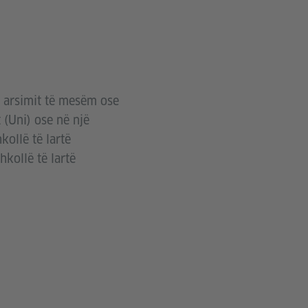
I
e arsimit të mesëm ose
 (Uni) ose në një
kollë të lartë
hkollë të lartë