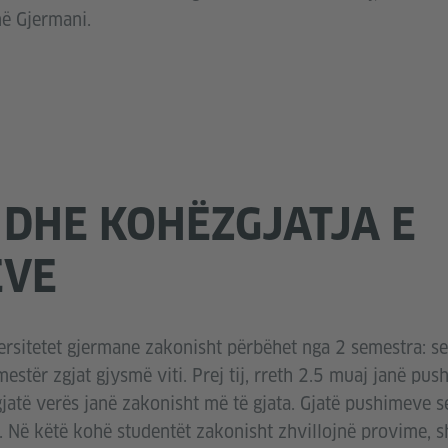
në Gjermani.
 DHE KOHËZGJATJA E
EVE
ersitetet gjermane zakonisht përbëhet nga 2 semestra: s
mestër zgjat gjysmë viti. Prej tij, rreth 2.5 muaj janë pu
jatë verës janë zakonisht më të gjata. Gjatë pushimeve 
e. Në këtë kohë studentët zakonisht zhvillojnë provime,