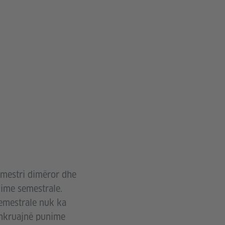
emestri dimëror dhe
shime semestrale.
semestrale nuk ka
 shkruajnë punime