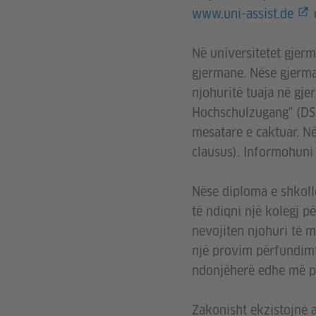
www.uni-assist.de
Në universitetet gjer
gjermane. Nëse gjerman
njohuritë tuaja në gj
Hochschulzugang" (DSH
mesatare e caktuar. N
clausus). Informohuni 
Nëse diploma e shkoll
të ndiqni një kolegj p
nevojiten njohuri të m
një provim përfundimta
ndonjëherë edhe më pa
Zakonisht ekzistojnë 