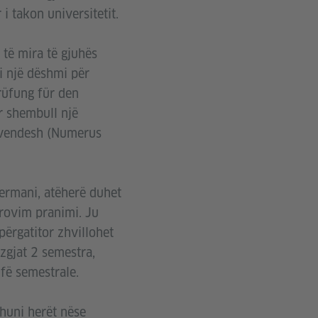
i takon universitetit.
 të mira të gjuhës
i një dëshmi për
rüfung für den
r shembull një
r vendesh (Numerus
ermani, atëherë duhet
 provim pranimi. Ju
përgatitor zhvillohet
zgjat 2 semestra,
fë semestrale.
huni herët nëse