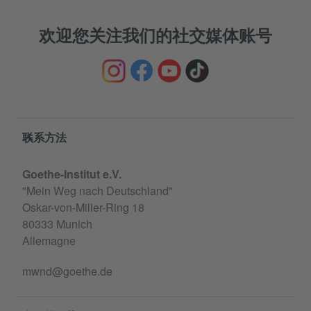
欢迎您关注我们的社交媒体账号
Service- und Informationsbereich
联系方法
Goethe-Institut e.V.
"Mein Weg nach Deutschland"
Oskar-von-Miller-Ring 18
80333 Munich
Allemagne
mwnd@goethe.de