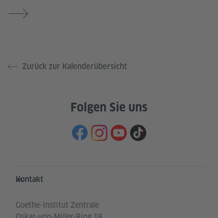
Zurück zur Kalenderübersicht
Folgen Sie uns
Service- und Informationsbereich
Kontakt
Goethe-Institut Zentrale
Oskar-von-Miller-Ring 18