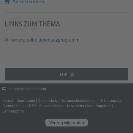
Artikel drucken
LINKS ZUM THEMA
www.goethe.de/ersatzprogramm
TOP
Zur klassischen Ansicht
Kontakt
|
Impressum
|
Datenschutz
|
Nutzungsbedingungen
|
Erklärung zur
Barrierefreiheit
|
RSS
|
Soziale Medien
|
Newsletter
|
Web-Angebote
|
Lernplattform
Vertrag widerrufen