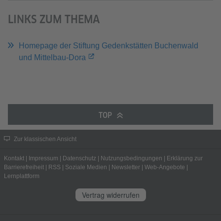
LINKS ZUM THEMA
Homepage der Stiftung Gedenkstätten Buchenwald
und Mittelbau-Dora
TOP
Zur klassischen Ansicht
Kontakt
|
Impressum
|
Datenschutz
|
Nutzungsbedingungen
|
Erklärung zur
Barrierefreiheit
|
RSS
|
Soziale Medien
|
Newsletter
|
Web-Angebote
|
Lernplattform
Vertrag widerrufen