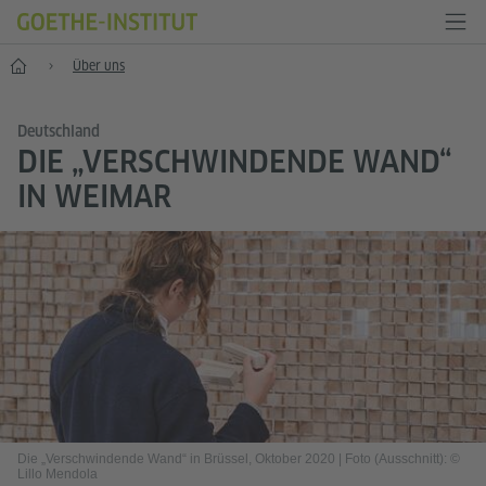
Start
Über uns
Deutschland
DIE „VERSCHWINDENDE WAND“
IN WEIMAR
Die „Verschwindende Wand“ in Brüssel, Oktober 2020
|
Foto (Ausschnitt): ©
Lillo Mendola