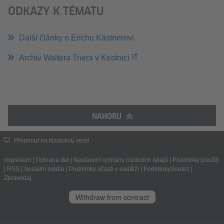
ODKAZY K TÉMATU
Další články o Erichu Kästnerovi
Archiv Waltera Triera v Kostnici
NAHORU
Přepnout na klasickou verzi
Impresum
|
Ochrana dat
|
Nastavení ochrany osobních údajů
|
Podmínky použití
|
RSS
|
Sociální média
|
Podmínky účasti v soutěži
|
PodminkySoutez
|
Zpravodaj
Withdraw from contract