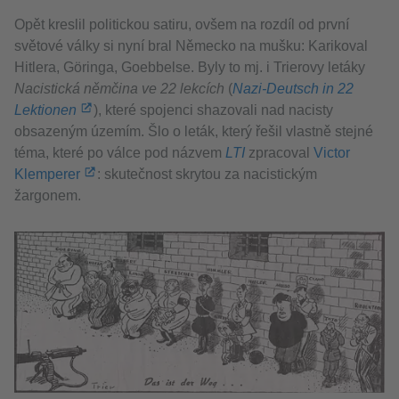
Opět kreslil politickou satiru, ovšem na rozdíl od první
světové války si nyní bral Německo na mušku: Karikoval
Hitlera, Göringa, Goebbelse. Byly to mj. i Trierovy letáky
Nacistická němčina ve 22 lekcích
(
Nazi-Deutsch in 22
Lektionen
), které spojenci shazovali nad nacisty
obsazeným územím. Šlo o leták, který řešil vlastně stejné
téma, které po válce pod názvem
LTI
zpracoval
Victor
Klemperer
: skutečnost skrytou za nacistickým
žargonem.