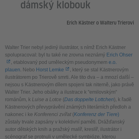
dámský klobouk
Erich Kästner o Walteru Trierovi
Walter Trier nebyl jediný ilustrátor, s nímž Erich Kästner
spolupracoval: byl tu také ne zrovna neznámý
Erich Ohser
, etablovaný pod uměleckým pseudonymem
e.o.
plauen
. Nebo
Horst Lemke
, který se stal Kästnerovým
ilustrátorem po Trierově smrti. Ale tito dva – a mnozí další –
nejsou s Kästnerovým dílem spojeni tak niterně, jako právě
Walter Trier. Jeho obálky a ilustrace k “emilovským“
románům, k
Luise a Lotce
(
Das doppelte Lottchen
), k řadě
Kästnerových převyprávění známých literárních předloh a
nakonec i ke
Konferenci zvířat
(
Konferenz der Tier
e)
zůstaly trvale zapsány v kolektivní paměti. Drážďanský
autor dětských knih a pražský malíř, kreslíř, ilustrátor i
scénograf se protnuli v umělecké symbióze, kterou