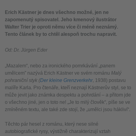
Erich Kästner je dnes všechno možné, jen ne
zapomenutý spisovatel. Jeho kmenový ilustrátor
Walter Trier je oproti němu více či méně neznámý.
Tento článek by to chtěl alespoň trochu napravit.
Od: Dr. Jürgen Eder
„Mazalem“, nebo za ironického pomrkávání „panem
umělcem” nazývá Erich Kästner ve svém románu
Malý
pohraniční styk (
Der kleine Grenzverkehr
, 1938) postavu
malíře Karla. Pro čtenáře, kteří neznají Kästnerův styl, se to
může jevit jako známka despektu a pohrdání – a přitom jde
o všechno jiné, jen o toto ne! „Je to milý člověk“, píše se ve
zmíněném textu, ale také zde stojí, že „umělci jsou hákliví“.
Těchto pár hesel z románu, který nese silné
autobiografické rysy, výstižně charakterizují vztah