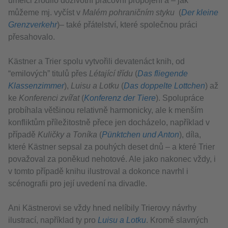
umělci zrodilo doživotní pracovní propojení a – jak
můžeme mj. vyčíst v
Malém pohraničním styku
(
Der kleine
Grenzverkehr
)– také přátelství, které společnou práci
přesahovalo.
Kästner a Trier spolu vytvořili devatenáct knih, od
“emilových” titulů přes
Létající třídu
(
Das fliegende
Klassenzimmer
),
Luisu a Lotku
(
Das doppelte Lottchen
) až
ke
Konferenci zvířat
(
Konferenz der Tiere
). Spolupráce
probíhala většinou relativně harmonicky, ale k menším
konfliktům příležitostně přece jen docházelo, například v
případě
Kuličky a Toníka
(
Pünktchen und Anton
), díla,
které Kästner sepsal za pouhých deset dnů – a které Trier
považoval za poněkud nehotové. Ale jako nakonec vždy, i
v tomto případě knihu ilustroval a dokonce navrhl i
scénografii pro její uvedení na divadle.
Ani Kästnerovi se vždy hned nelíbily Trierovy návrhy
ilustrací, například ty pro
Luisu a Lotku
. Kromě slavných