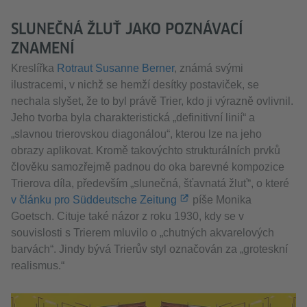
SLUNEČNÁ ŽLUŤ JAKO POZNÁVACÍ
ZNAMENÍ
Kreslířka
Rotraut Susanne Berner
, známá svými
ilustracemi, v nichž se hemží desítky postaviček, se
nechala slyšet, že to byl právě Trier, kdo ji výrazně ovlivnil.
Jeho tvorba byla charakteristická „definitivní linií“ a
„slavnou trierovskou diagonálou“, kterou lze na jeho
obrazy aplikovat. Kromě takovýchto strukturálních prvků
člověku samozřejmě padnou do oka barevné kompozice
Trierova díla, především „slunečná, šťavnatá žluť“, o které
v článku pro Süddeutsche Zeitung
píše Monika
Goetsch. Cituje také názor z roku 1930, kdy se v
souvislosti s Trierem mluvilo o „chutných akvarelových
barvách“. Jindy bývá Trierův styl označován za „groteskní
realismus.“