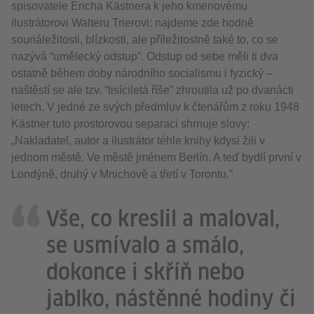
spisovatele Ericha Kästnera k jeho kmenovému
ilustrátorovi Walteru Trierovi: najdeme zde hodně
sounáležitosti, blízkosti, ale příležitostně také to, co se
nazývá “umělecký odstup”. Odstup od sebe měli ti dva
ostatně během doby národního socialismu i fyzický –
naštěstí se ale tzv. “tisíciletá říše” zhroutila už po dvanácti
letech. V jedné ze svých předmluv k čtenářům z roku 1948
Kästner tuto prostorovou separaci shrnuje slovy:
„Nakladatel, autor a ilustrátor téhle knihy kdysi žili v
jednom městě. Ve městě jménem Berlín. A teď bydlí první v
Londýně, druhý v Mnichově a třetí v Torontu.”
Vše, co kreslil a maloval,
se usmívalo a smálo,
dokonce i skříň nebo
jablko, nástěnné hodiny či