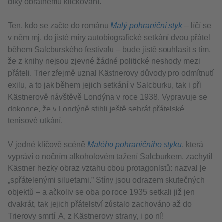
díky obratnému kličkování.
Ten, kdo se začte do románu
Malý pohraniční styk
– líčí se
v něm mj. do jisté míry autobiografické setkání dvou přátel
během Salcburského festivalu – bude jistě souhlasit s tím,
že z knihy nejsou zjevné žádné politické neshody mezi
přáteli. Trier zřejmě uznal Kästnerovy důvody pro odmítnutí
exilu, a to jak během jejich setkání v Salcburku, tak i při
Kästnerově návštěvě Londýna v roce 1938. Vypravuje se
dokonce, že v Londýně stihli ještě sehrát přátelské
tenisové utkání.
V jedné klíčově scéně
Malého pohraničního styku
, která
vypráví o nočním alkoholovém tažení Salcburkem, zachytil
Kästner hezký obraz vztahu obou protagonistů: nazval je
„spřátelenými siluetami.” Stíny jsou odrazem skutečných
objektů – a ačkoliv se oba po roce 1935 setkali již jen
dvakrát, tak jejich přátelství zůstalo zachováno až do
Trierovy smrtí. A, z Kästnerovy strany, i po ní!