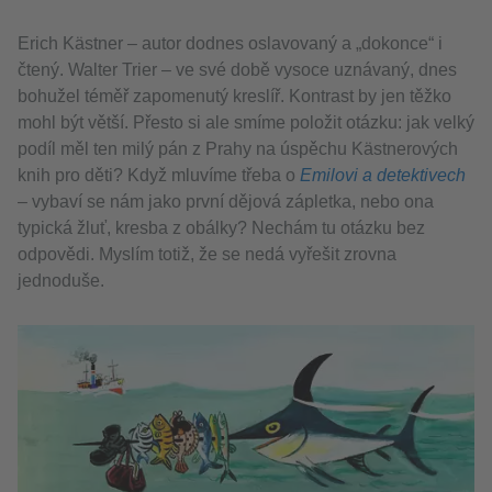
Erich Kästner – autor dodnes oslavovaný a „dokonce“ i
čtený. Walter Trier – ve své době vysoce uznávaný, dnes
bohužel téměř zapomenutý kreslíř. Kontrast by jen těžko
mohl být větší. Přesto si ale smíme položit otázku: jak velký
podíl měl ten milý pán z Prahy na úspěchu Kästnerových
knih pro děti? Když mluvíme třeba o
Emilovi a detektivech
– vybaví se nám jako první dějová zápletka, nebo ona
typická žluť, kresba z obálky? Nechám tu otázku bez
odpovědi. Myslím totiž, že se nedá vyřešit zrovna
jednoduše.