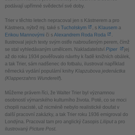
podávají upřímné svědectví své doby.
Wa
Trier v těchto letech nepracoval jen s Kästnerem a pro
Kästnera, nýbrž mj. také s
Tucholskym
, s
Klausem
a
Erikou Mannovými
či s
Alexandrem Roda Roda
.
Ilustroval jejich texty svým ostře nabroušeným perem, čímž
se stal vyhledávaným umělcem. Nakladatelství
Piper
jej
až do roku 1934 pověřovalo návrhy k řadě knižních obálek,
a tak Trier, sám nadšenec do fotbalu, ilustroval například
německá vydání populární knihy
Klapzubova jedenáctka
(Klapperzahns Wunderelf
).
Můžeme právem říci, že Walter Trier byl významnou
osobností výmarského kulturního života. Poté, co se moci
chopili nacisté, už nicméně nebylo realistické doufat v
další pracovní zakázky, a tak Trier roku 1936 emigroval do
Londýna. Pracoval tam pro anglický časopis
Liliput
a pro
ilustrovaný
Picture Post
.