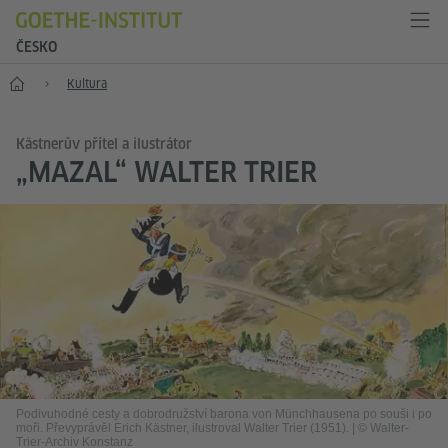
ČESKO
Hlavní stránka
Kultura
Kästnerův přítel a ilustrátor
„MAZAL“ WALTER TRIER
Podivuhodné cesty a dobrodružství barona von Münchhausena po souši i po
moři. Převyprávěl Erich Kästner, ilustroval Walter Trier (1951).
|
© Walter-
Trier-Archiv Konstanz