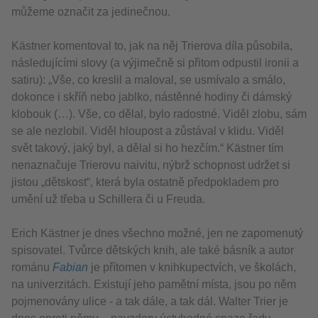
můžeme označit za jedinečnou.
Kästner komentoval to, jak na něj Trierova díla působila,
následujícími slovy (a výjimečně si přitom odpustil ironii a
satiru): „Vše, co kreslil a maloval, se usmívalo a smálo,
dokonce i skříň nebo jablko, nástěnné hodiny či dámský
klobouk (…). Vše, co dělal, bylo radostné. Viděl zlobu, sám
se ale nezlobil. Viděl hloupost a zůstával v klidu. Viděl
svět takový, jaký byl, a dělal si ho hezčím.“ Kästner tím
nenaznačuje Trierovu naivitu, nýbrž schopnost udržet si
jistou „dětskost“, která byla ostatně předpokladem pro
umění už třeba u Schillera či u Freuda.
Erich Kästner je dnes všechno možné, jen ne zapomenutý
spisovatel. Tvůrce dětských knih, ale také básník a autor
románu
Fabian
je přítomen v knihkupectvích, ve školách,
na univerzitách. Existují jeho pamětní místa, jsou po něm
pojmenovány ulice - a tak dále, a tak dál. Walter Trier je