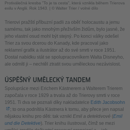
Protiválečná kresba "To je ta cesta", která vznikla během Trierova
exilu v Anglii. Rok 1943.
|
© Walter Trier / volné dílo
Trierovi pražští příbuzní padli za oběť holocaustu a jemu
samému, tak jako mnohým přeživším židům, bylo jasné, že
jeho vlastní osud mohl být stejný. Po konci války odešel
Trier za svou dcerou do Kanady, kde pracoval jako
reklamní grafik a ilustrátor až do své smrti v roce 1951.
Dostal nabídku stát se spolupracovníkem Walta Disneyho,
ale odmítl ji – nechtěl ztratit svou uměleckou nezávislost.
ÚSPĚŠNÝ UMĚLECKÝ TANDEM
Spolupráce mezi Erichem Kästnerem a Walterem Trierem
započala v roce 1929 a trvala až do Trierovy smrti v roce
1951. Ti dva se poznali díky nakladatelce
Edith Jacobsohn
; to ona podnítila Kästnera k tomu, aby přece jen napsal
nějakou knihu pro děti: tak vznikl
Emil a detektivové
(
Emil
und die Detektive
). Trier knihu ilustroval, čímž se mezi