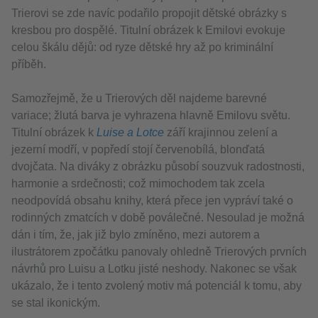
Trierovi se zde navíc podařilo propojit dětské obrázky s
kresbou pro dospělé. Titulní obrázek k Emilovi evokuje
celou škálu dějů: od ryze dětské hry až po kriminální
příběh.
Samozřejmě, že u Trierových děl najdeme barevné
variace; žlutá barva je vyhrazena hlavně Emilovu světu.
Titulní obrázek k
Luise a Lotce
září krajinnou zelení a
jezerní modří, v popředí stojí červenobílá, blonďatá
dvojčata. Na diváky z obrázku působí souzvuk radostnosti,
harmonie a srdečnosti; což mimochodem tak zcela
neodpovídá obsahu knihy, která přece jen vypráví také o
rodinných zmatcích v době poválečné. Nesoulad je možná
dán i tím, že, jak již bylo zmíněno, mezi autorem a
ilustrátorem zpočátku panovaly ohledně Trierových prvních
návrhů pro Luisu a Lotku jisté neshody. Nakonec se však
ukázalo, že i tento zvolený motiv má potenciál k tomu, aby
se stal ikonickým.