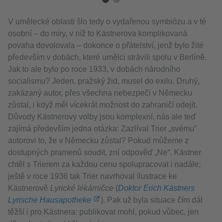
V umělecké oblasti šlo tedy o vydařenou symbiózu a v té
osobní – do míry, v níž to Kästnerova komplikovaná
povaha dovolovala – dokonce o přátelství, jenž bylo žité
především v dobách, které umělci strávili spolu v Berlíně.
Jak to ale bylo po roce 1933, v dobách národního
socialismu? Jeden, pražský žid, musel do exilu. Druhý,
zakázaný autor, přes všechna nebezpečí v Německu
zůstal, i když měl vícekrát možnost do zahraničí odejít.
Důvody Kästnerovy volby jsou komplexní, nás ale teď
zajímá především jedna otázka: Zazlíval Trier „svému”
autorovi to, že v Německu zůstal? Pokud můžeme z
dostupných pramenů soudit, zní odpověď „Ne“. Kästner
chtěl s Trierem za každou cenu spolupracovat i nadále;
ještě v roce 1936 tak Trier navrhoval ilustrace ke
Kästnerově
Lyrické lékárničce
(
Doktor Erich Kästners
Lyrische Hausapotheke
). Pak už byla situace čím dál
těžší i pro Kästnera: publikovat mohl, pokud vůbec, jen