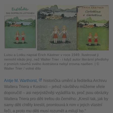
Luisu a Lotku napsal Erich Kästner v roce 1949. Ilustrovat ji
nemohl nikdo jiný, než Walter Trier - i když autor literární předlohy
z prvních návrhů svého ilustrátora nebyl zrovna nadšen.
|
©
Walter Trier / volné dílo
Antje M. Warthorst,
historička umění a ředitelka Archivu
Waltera Triera v Kostnici – jehož návštěvu můžeme vřele
doporučit! – asi nejvýstižněji vyjádřila to, proč jsou obrázky
Waltera Triera pro děti trefou do černého: „Kreslí tak, jak by
samy děti chtěly kreslit, promlouvá k nim v jejich vlastní
řeči, a proto mu děti musí rozumět a milují ho.“