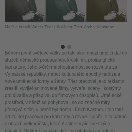
Malíř a kreslíř Walter Trier
|
© Walter-Trier-Archiv Konstanz
Během první světové války se tak jako mnozí umělci dal do
služeb německé propagandy, kreslil mj. protianglické
karikatury. Jeho tvůrčí mnohostrannost se rozvinula za
Výmarské republiky, neboť kultura této epochy nabízela
nové umělecké formy a žánry. Trier pracoval jako reklamní
kreslíř, vyvíjel animované filmy, vytvářel scény i kostýmy
pro divadla a přispíval do filmových časopisů. Umělecké
prostředí, v němž se pohyboval, se do značné míry
překrývá s tím, v němž byl doma i Erich Kästner. I ten totiž
od 20. let pracoval pro kabarety a revue. Dobře je to patrné
z obrazů velkoměsta, které Kästner vylíčil ve svých
básních. Některé jsou kritické, jiné obdivné a dodnes