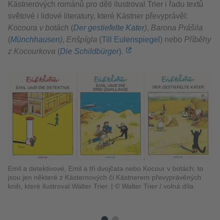
Kästnerových románů pro děti ilustroval Trier i řadu textů
světové i lidové literatury, které Kästner převyprávěl:
Kocoura v botách
(
Der gestiefelte Kater
)
,
Barona Prášila
(
Münchhausen
)
,
Enšpígla
(
Till Eulenspiegel
) nebo
Příběhy
z Kocourkova
(
Die Schildbürger
).
Er
Emil a detektivové, Emil a tři dvojčata nebo Kocour v botách: to
Ku
jsou jen některé z Kästernových či Kästnerem převyprávěných
vo
knih, které ilustroval Walter Trier.
|
© Walter Trier / volná díla