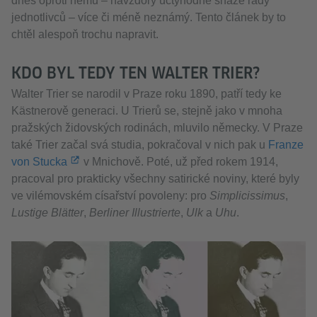
dnes oproti němu – navzdory úctyhodné snaze řady
jednotlivců – více či méně neznámý. Tento článek by to
chtěl alespoň trochu napravit.
KDO BYL TEDY TEN WALTER TRIER?
Walter Trier se narodil v Praze roku 1890, patří tedy ke
Kästnerově generaci. U Trierů se, stejně jako v mnoha
pražských židovských rodinách, mluvilo německy. V Praze
také Trier začal svá studia, pokračoval v nich pak u
Franze
von Stucka
v Mnichově. Poté, už před rokem 1914,
pracoval pro prakticky všechny satirické noviny, které byly
ve vilémovském císařství povoleny: pro
Simplicissimus
,
Lustige Blätter
,
Berliner Illustrierte
,
Ulk
a
Uhu
.