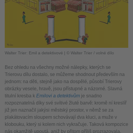
Walter Trier: Emil a detektivové
|
© Walter Trier / volné dílo
Bez ohledu na všechny možné nálepky, kterých se
Trierovu dílu dostalo, se můžeme shodnout především na
jednom: na děti, stejně jako na dospělé, působí Trierovy
obrázky vesele, hravě, jsou přístupné a názorné. Slavná
titulní kresba k
Emilovi a detektivům
je snadno
rozpoznatelná díky své svítivé žluté barvě: kromě ní kreslíř
již jen naznačil jakýsi městský prostor, v němž se za
plakátovacím sloupem schovávají dva kluci, a muže v
klobouku, který si kolem nich vykračuje. Taková kompozice
nás okamžitě upoutá, aniž by přitom příliš prozrazovala.