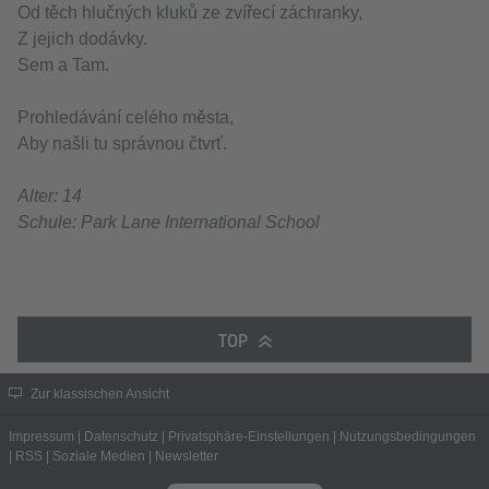
Od těch hlučných kluků ze zvířecí záchranky,
Z jejich dodávky.
Sem a Tam.
Prohledávání celého města,
Aby našli tu správnou čtvrť.
Alter: 14
Schule: Park Lane International School
TOP
Zur klassischen Ansicht
Impressum
|
Datenschutz
|
Privatsphäre-Einstellungen
|
Nutzungsbedingungen
|
RSS
|
Soziale Medien
|
Newsletter