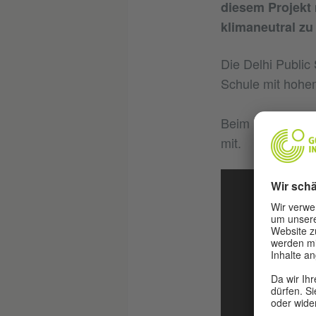
diesem Projekt 
klimaneutral zu
Die Delhi Public
Schule mit hohem
Beim Planspiel 
mit.