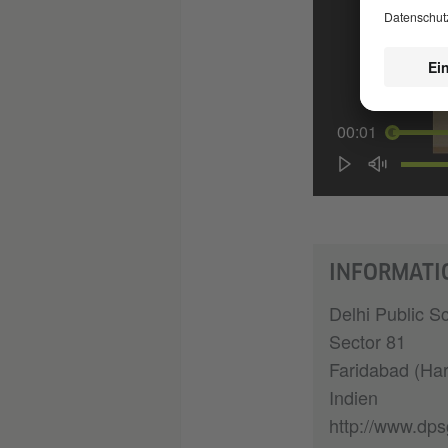
00:01
INFORMATI
Delhi Public S
Sector 81
Faridabad (Ha
Indien
http://www.dp