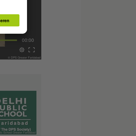
00:00
© DPS Greater Faridabad
lic School Greater Faridabad