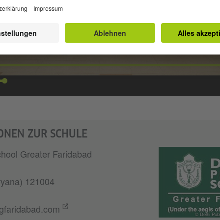
ONEN ZUR SCHULE
chool Greater Faridabad
ryana) 121004
sgfaridabad.com
© Delhi Pub