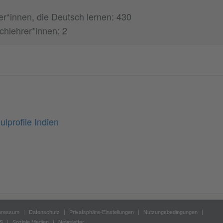
er*innen, die Deutsch lernen: 430
chlehrer*innen: 2
lprofile Indien
pressum
Datenschutz
Privatsphäre-Einstellungen
Nutzungsbedingungen
S
Soziale Medien
Newsletter