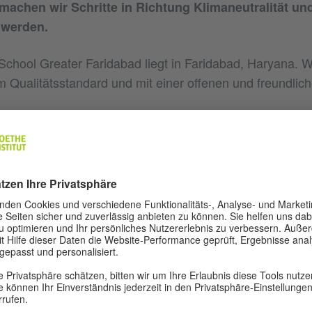
machen wir Schritte in Richtung Klimaneutralität und
 werden.
 School Greater Faridabad liegt in Faridabad, Haryana. W
 Qualitätsstandard und mit einer offenen und freundli
machen unsere 15 Schüler*innen von den neunten und z