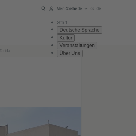
cs
de
Mein Goethe.de
Start
Deutsche Sprache
Kultur
Veranstaltungen
Delhi Public School Greater Faridabad
Über Uns