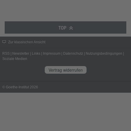
TOP
Zur klassischen Ansicht
RSS
|
Newsletter
|
Links
|
Impressum
|
Datenschutz
|
Nutzungsbedingungen
|
Soziale Medien
Vertrag widerrufen
© Goethe-Institut 2026