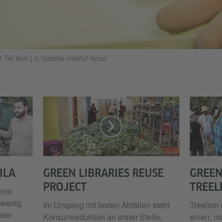
t Tel Aviv
|
© Goethe-Institut Israel
-Institut Israel
© Goethe-Institut Israel
ILA
GREEN LIBRARIES REUSE
GREEN
PROJECT
TREEL
eine
 wenig
Im Umgang mit festen Abfällen steht
Treelion 
 der
Konsumreduktion an erster Stelle,
einen, ni