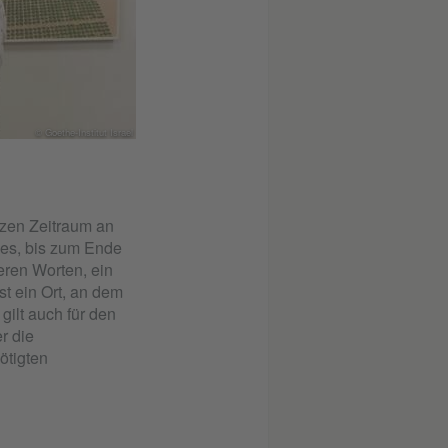
© Goethe-Institut Israel
rzen Zeitraum an
 es, bis zum Ende
eren Worten, ein
st ein Ort, an dem
ilt auch für den
r die
ötigten