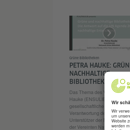
© 
Grüne Bibliotheken
PETRA HAUKE: GRÜN
NACHHALTIGE
BIBLIOTHEKEN
Das Thema des Vortrages vo
Hauke (ENSULIB) ist die
gesellschaftliche Rolle und
Verantwortung der Bibliothek
Unterstützer der Nachhaltigke
der Vereinten Nationen "Age