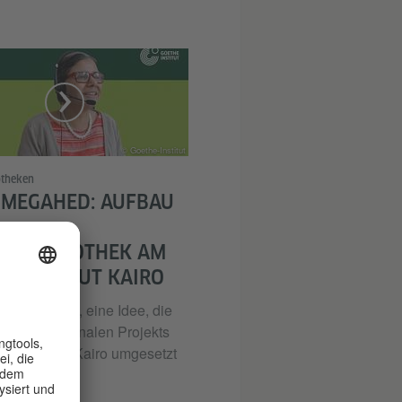
© Goethe-Institut
otheken
 MEGAHED: AUFBAU
UTBIBLIOTHEK AM
E-INSTITUT KAIRO
utbibliothek, eine Idee, die
n des regionalen Projekts
bliothek“ in Kairo umgesetzt