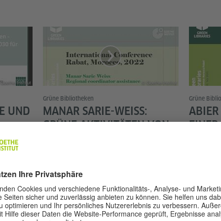
Goethe-Institut
© Goethe-Institut
Grüne Bibliotheken
Grüne Bibli
E UND
MANAR SARIE-WEISS:
ABIER
GRÜNE AKTIVITÄTEN VON
EINER
NGOS IN DER
SAATG
PALÄSTINENSISCHEN
GOETH
n Petra
COMMUNITY
Die Saatg
im Rahme
Der Vortrag von Manar Sarie Weiss
en als
„grüne Bi
führt uns hinter die Kulissen und
itsziele
wurde.
beleuchtet die verschiedenen
nda
Initiativen, die das Projektteam