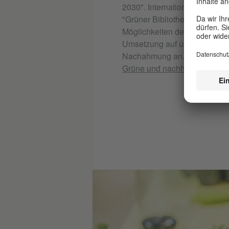
2030". Internationale Beispie
"Grüner Bibliotheken" zeigen
Möglichkeiten der praktische
Umsetzung auf und regen zur
Nachahmung an.
Grüne und nachhaltige Bibli