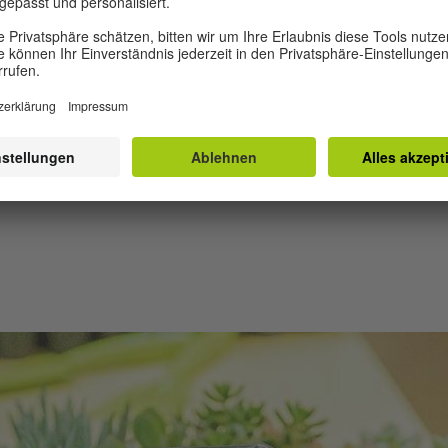
le
„Grünen Bibliotheken“ während des
Projekts gefilmt hat. Es werden
n
Hintergrundinformationen über die
palästinensische Umweltsituation in
Israel im Allgemeinen und die Art und
otheken
Weise der Initiativen gegeben, die
darauf abzielen.