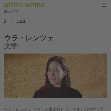
日本
京都
スタート
所在地
ウラ・レンツェ
文学
© Julien Menand
ウラ・レンツェ（1973年生まれ）は、ケルンの大学で哲