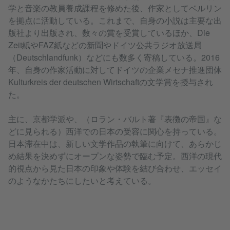
学と音楽の教員養成課程を修めた後、作家としてベルリン
を拠点に活動している。これまで、自身の小説は主要な出
版社より出版され、数々の賞を受賞しているほか、Die
Zeit紙やFAZ紙などの新聞やドイツ公共ラジオ放送局
（Deutschlandfunk）などにも数多く寄稿している。2016
年、自身の作家活動に対してドイツの企業メセナ推進団体
Kulturkreis der deutschen Wirtschaftの文学賞を授与され
た。
主に、京都学派や、（ロラン・バルト著『表徴の帝国』な
どに見られる）西洋での日本の受容に関心を持っている。
日本滞在中は、新しい文学作品の執筆に向けて、あらかじ
め結果を決めずにオープンな姿勢で臨む予定。西洋の現代
的視点から見た日本の印象や体験を結び合わせ、エッセイ
のようなかたちにしたいと考えている。