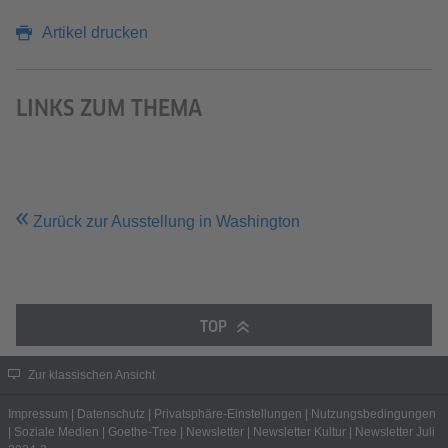
Artikel drucken
LINKS ZUM THEMA
Zurück zur Ausstellung in Washington
TOP
Zur klassischen Ansicht
Impressum
|
Datenschutz
|
Privatsphäre-Einstellungen
|
Nutzungsbedingungen
|
Soziale Medien
|
Goethe-Tree
|
Newsletter
|
Newsletter Kultur
|
Newsletter Juli