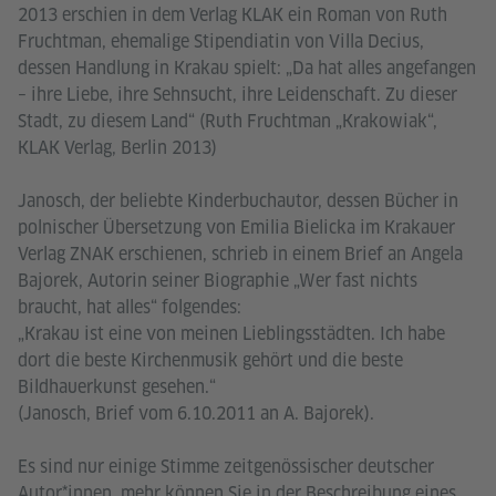
2013 erschien in dem Verlag KLAK ein Roman von Ruth
Fruchtman, ehemalige Stipendiatin von Villa Decius,
dessen Handlung in Krakau spielt: „Da hat alles angefangen
– ihre Liebe, ihre Sehnsucht, ihre Leidenschaft. Zu dieser
Stadt, zu diesem Land“ (Ruth Fruchtman „Krakowiak“,
KLAK Verlag, Berlin 2013)
Janosch, der beliebte Kinderbuchautor, dessen Bücher in
polnischer Übersetzung von Emilia Bielicka im Krakauer
Verlag ZNAK erschienen, schrieb in einem Brief an Angela
Bajorek, Autorin seiner Biographie „Wer fast nichts
braucht, hat alles“ folgendes:
„Krakau ist eine von meinen Lieblingsstädten. Ich habe
dort die beste Kirchenmusik gehört und die beste
Bildhauerkunst gesehen.“
(Janosch, Brief vom 6.10.2011 an A. Bajorek).
Es sind nur einige Stimme zeitgenössischer deutscher
Autor*innen, mehr können Sie in der Beschreibung eines