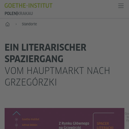
POLEN
KRAKAU
Start
Standorte
EIN LITERARISCHER
SPAZIERGANG
VOM HAUPTMARKT NACH
GRZEGÓRZKI
Go
In
Kr