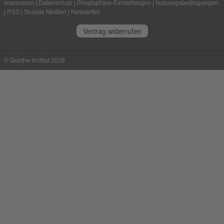
Impressum
|
Datenschutz
|
Privatsphäre-Einstellungen
|
Nutzungsbedingungen
|
RSS
|
Soziale Medien
|
Newsletter
Vertrag widerrufen
© Goethe-Institut 2026