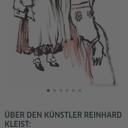
Kleist
© Reinhard Kleist
ÜBER DEN KÜNSTLER REINHARD
KLEIST: