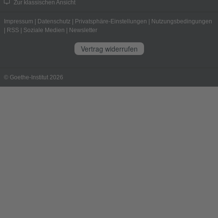
Zur klassischen Ansicht
Impressum
|
Datenschutz
|
Privatsphäre-Einstellungen
|
Nutzungsbedingungen
|
RSS
|
Soziale Medien
|
Newsletter
Vertrag widerrufen
© Goethe-Institut 2026