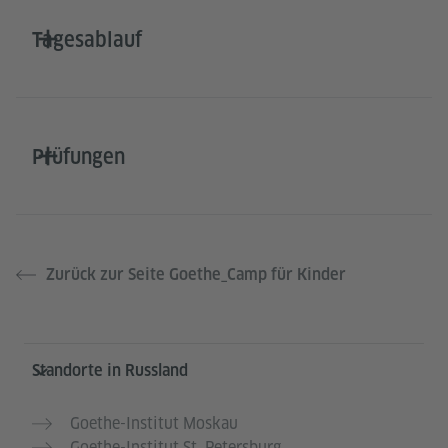
Tagesablauf
Prüfungen
Zurück zur Seite Goethe_Camp für Kinder
Service- und Informationsbereich
Standorte in Russland
Goethe-Institut Moskau
Goethe-Institut St. Petersburg