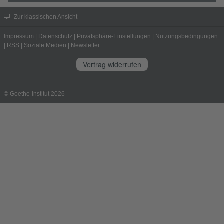
Zur klassischen Ansicht
Impressum
|
Datenschutz
|
Privatsphäre-Einstellungen
|
Nutzungsbedingungen
|
RSS
|
Soziale Medien
|
Newsletter
Vertrag widerrufen
© Goethe-Institut 2026