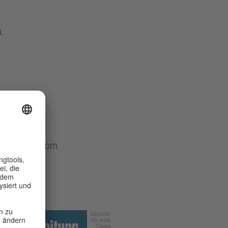
.
estätigung vom
Deutsch:
die erste
Zweite