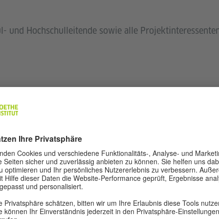
l- und Hochschulleitende sowie alle Projektinteressenten
en
Konferenz ist kostenfrei nach vorheriger Anmeldung.
bernimmt keine Kosten für Reise und Unterkunft.
erhalten nach Abschluss der Konferenz eine Teilnahmeb