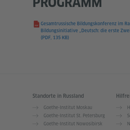
PROGRAMM
Gesamtrussische Bildungskonferenz im R
Bildungsinitiative „Deutsch: die erste Zw
(PDF, 135 KB)
Standorte in Russland
Hilfre
Service- und Informationsbereich
Goethe-Institut Moskau
H
Goethe-Institut St. Petersburg
S
Goethe-Institut Nowosibirsk
N