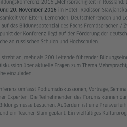
ildungskonferenz 2016 „Mehrsprachigkeit in Russland: D
im Hotel „Radisson Slawjanskaj
 und 20. November 2016
samkeit von Eltern, Lernenden, Deutschlehrenden und Le
n auf das Bildungspotenzial des Fachs Fremdsprachen / 
punkt der Konferenz liegt auf der Förderung der deutsc
che an russischen Schulen und Hochschulen.
 strebt an, mehr als 200 Leitende führender Bildungsei
Diskussion über aktuelle Fragen zum Thema Mehrsprachi
he einzuladen.
ferenz umfasst Podiumsdiskussionen, Vorträge, Semin
cher Experten. Die Teilnehmenden des Forums können dar
Bildungsmesse besuchen. Außerdem ist eine Preisverlei
nd ein Teacher-Slam geplant. Ein vielfältiges Kulturpr