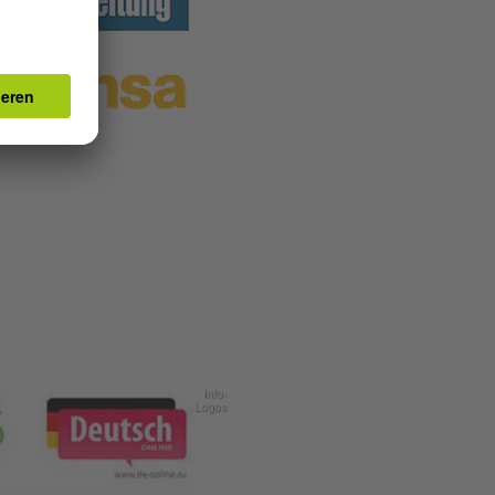
Info-
Logos