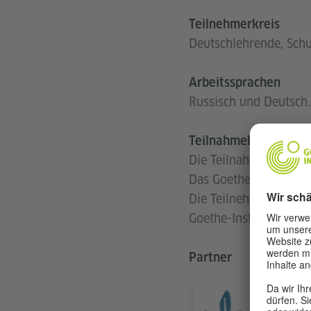
Teilnehmerkreis
Deutschlehrende, Schu
Arbeitssprachen
Russisch und Deutsch.
Teilnahmebedingung
Die Teilnahme an der 
Das Goethe-Institut ü
Die Teilnehmer/innen 
Goethe-Institut.
Partner