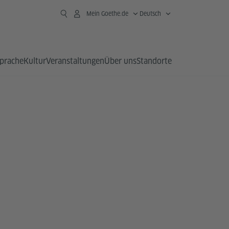
Mein Goethe.de
Deutsch
prache
Kultur
Veranstaltungen
Über uns
Standorte