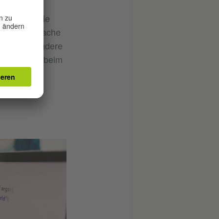
tet, dass sie
er Fremdsprache
 Deutsch, andere
ete Sprache beim
.