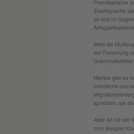
Fremdsprache zur
Zweitsprache sp
ist und im Gegen
Alltagssituation
Wird die Muttersp
der Forschung ne
Grammatikfehler
Hierbei gibt es n
mündliche und sc
Migrationshinterg
sprechen, sie abe
Aber ist mit der
zum Beispiel Kin