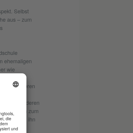
pekt. Selbst
che aus – zum
es
ndschule
um ehemaligen
er wie
tet. Wir
 als auch deren
 dabei oft
negativ auf deren
tersuchungen zum
t wird durch ihn