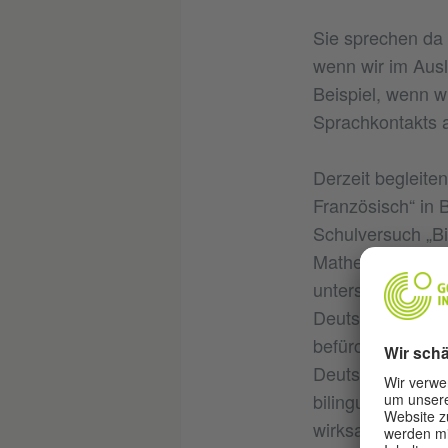
Sie sprechen da 
wenn wir im Ausl
Beispiel, wenn wi
Sprachkontakts 
Derzeit begleite
Französisch“ in
Schulversuch „Bi
Mathematik oder 
untersuchen sowo
Deutschkenntniss
befürchtet, dass
Deutschkenntnis
bilingualen Unter
wirksam geförder