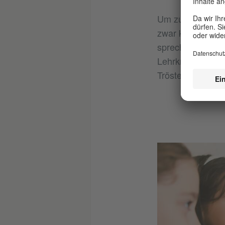
Um zurück zu den
zwar konsequent 
sprechen, wenn e
Lehrkräfte bleib
Trösten weniger 