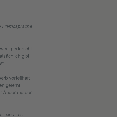
ne Fremdsprache
 wenig erforscht.
tsächlich gibt,
st.
rb vorteilhaft
en gelernt
er Änderung der
il sie alles