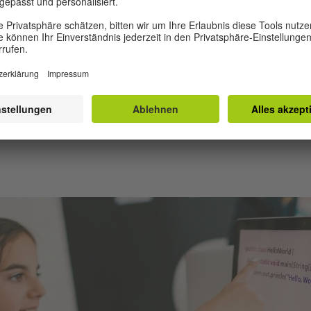
 Emotionen zu kommen: Einige Lehrkräfte haben berich
auch außerhalb des Unterrichts mit den Kindern in ein
s aber darum geht, ein Kind zu trösten, verwenden sie
en in der Fremdsprache und betonen, dass die verwend
wichtig ist und es vor allem auf Zugewandtheit ankommt