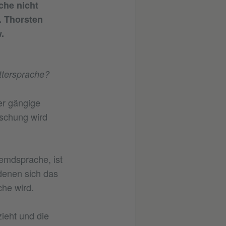
che nicht
. Thorsten
.
ttersprache?
er gängige
rschung wird
remdsprache, ist
 denen sich das
che wird.
ieht und die