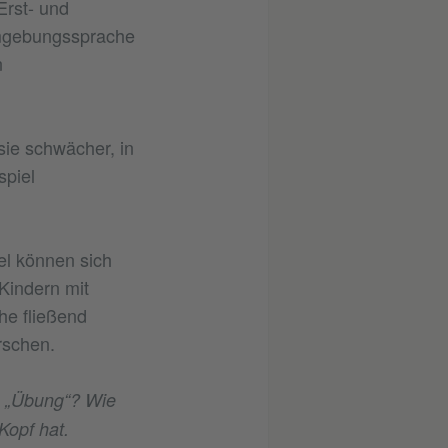
Erst- und
Umgebungssprache
n
sie schwächer, in
spiel
iel können sich
Kindern mit
he fließend
rschen.
ie „Übung“? Wie
Kopf hat.