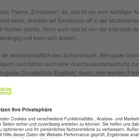
das Thema „Emotionen“ an, das ist ein sehr wichtiger As
and leben, drücken wir Emotionen oft in der Mutterspra
r fluchen (lacht). Doch auch das ist von der Intensität d
abhängig und kann sich ändern.
n wir wissenschaftlich den Schulversuch „Bilinguale Gru
 Bayern und führen auch eine Anschlussuntersuchung z
linguale Grundschule Englisch“ durch. Hier werden Fäch
Sachunterricht teilweise in einer Fremdsprache unterrich
hl die Englisch- und Französischkenntnisse der Kinder
e. Besonders bei Kindern mit Migrationshintergrund wird
 sich der frühe intensive Kontakt zu einer Fremdsprache 
se auswirkt. Diese Befürchtung hat sich in unseren Un
richt aber nicht bestätigt. Im Gegenteil: Mehrsprachigkei
t.