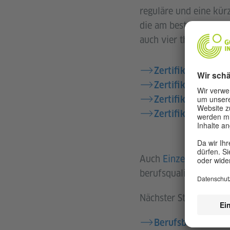
reguläre und eine kür
die am besten zu ihre
auch vier themenspezi
Zertifikat Arts &
Zertifikat Arts & 
Zertifikat Intern
Zertifikat Develo
Auch
Einzelmodule
berufsqualifizierende
Nächster Studienbegi
Berufsbegleitend