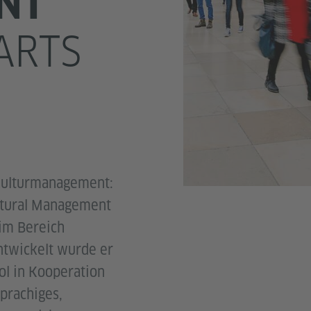
NT
ARTS
 Kulturmanagement:
ultural Management
 im Bereich
ntwickelt wurde er
ol in Kooperation
sprachiges,