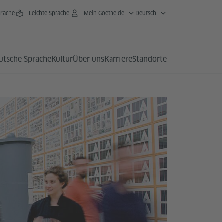
rache
Leichte Sprache
Mein Goethe.de
Deutsch
utsche Sprache
Kultur
Über uns
Karriere
Standorte