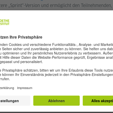
zere „Sprint“-Version und ermöglicht den Teilnehmenden,
n individuellen Lernbedürfnissen passt. Neben dem Mas
fische Zertifikate angeboten:
 Cultural Consumption & Audiences
Cultural Production and Cultural Organizations
ational Cultural Management in Transition
ping Culture Organisations
können belegt werden. Zu den Studienvoraussetzungen g
r Hochschulabschluss und gute Englischkenntnisse.
nn ist im September 2026 (Bewerbungsschluss: 31. Mai 2
er Master Arts and Cultural Management