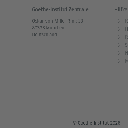
Goethe-Institut Zentrale
Hilfre
Service- und Informationsbereich
Oskar-von-Miller-Ring 18
K
80333 München
H
Deutschland
R
S
N
M
© Goethe-Institut 2026