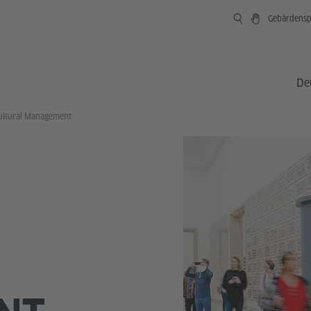
Gebärdensp
De
ultural Management