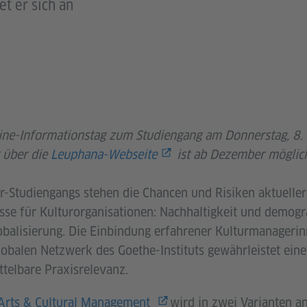
t er sich an
line-Informationstag zum Studiengang am Donnerstag, 8.
 über die
Leuphana-Webseite
ist ab Dezember möglic
-Studiengangs stehen die Chancen und Risiken aktueller
se für Kulturorganisationen: Nachhaltigkeit und demog
lobalisierung. Die Einbindung erfahrener Kulturmanageri
lobalen Netzwerk des Goethe-Instituts gewährleistet eine
telbare Praxisrelevanz.
 Arts & Cultural Management
wird in zwei Varianten a