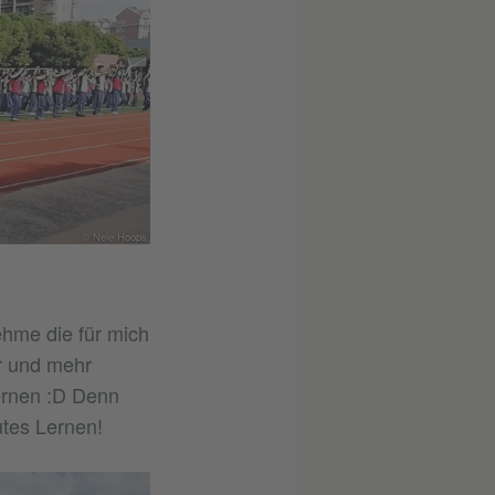
© Nele Hoops
ehme die für mich
r und mehr
lernen :D Denn
utes Lernen!