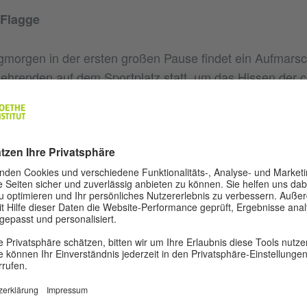
 Flagge
orgen in der ersten großen Pause findet ein Aufmarsch
hrenden auf dem Sportplatz statt, um das Hissen der 
ieren. Jede Person (auch die Lehrkräfte) stehen dabei g
 einem Kommando durch das Megafon ertönt die chinesi
d die verantwortlichen Schüler transportieren eine ries
er den Schulhof bis zum Mast. Wenn die Fahne weht, wer
r Texte verlesen und Auszeichnungen verliehen. Bei sch
 in der kleinen Aula statt und wird über die Lautsprecher 
bertragen.