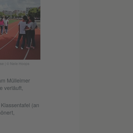
use
|
© Nele Hoops
am Mülleimer
 verläuft,
 Klassentafel (an
önert,