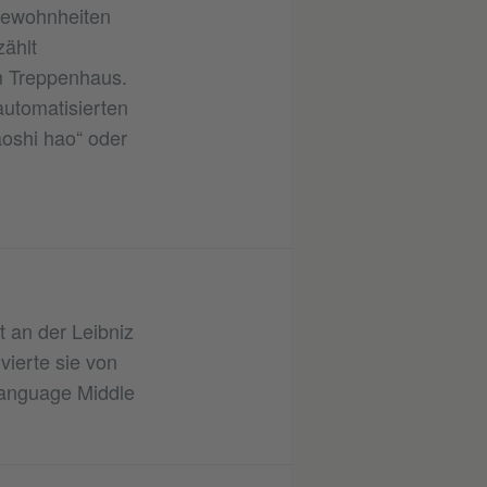
 Gewohnheiten
zählt
m Treppenhaus.
utomatisierten
oshi hao“ oder
 an der Leibniz
ierte sie von
Language Middle