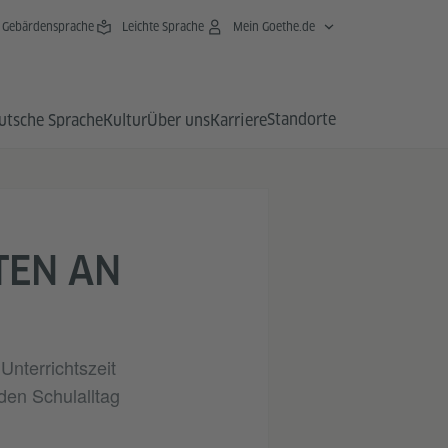
Gebärdensprache
Leichte Sprache
Mein Goethe.de
Standorte
utsche Sprache
Kultur
Über uns
Karriere
TEN AN
Unterrichtszeit
den Schulalltag