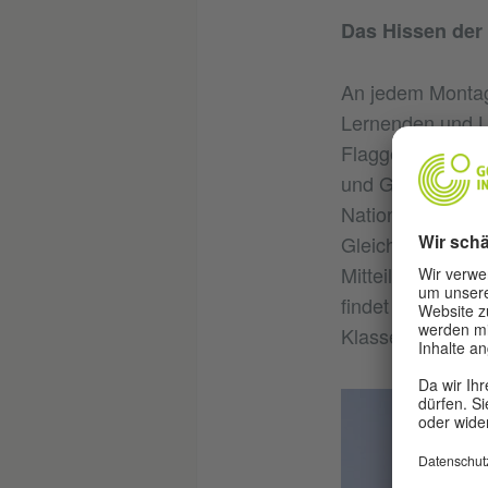
Das Hissen der
An jedem Montagm
Lernenden und Le
Flagge zu zelebr
und Glied. Nach
Nationalhymne un
Gleichschritt üb
Mitteilungen ode
findet dieser Akt
Klassenzimmer ü