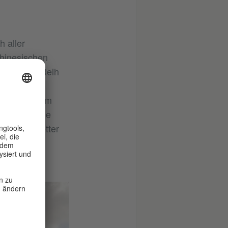
 aller
chinesischen
eordnet in Reih
sche
ige Flagge im
den wichtige
lechtem Wetter
in jedes