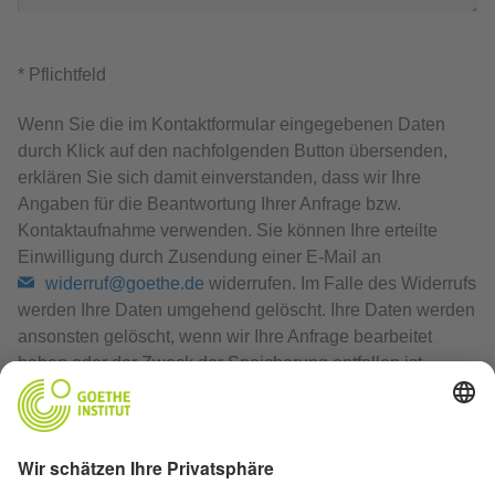
* Pflichtfeld
Wenn Sie die im Kontaktformular eingegebenen Daten
durch Klick auf den nachfolgenden Button übersenden,
erklären Sie sich damit einverstanden, dass wir Ihre
Angaben für die Beantwortung Ihrer Anfrage bzw.
Kontaktaufnahme verwenden. Sie können Ihre erteilte
Einwilligung durch Zusendung einer E-Mail an
widerruf@goethe.de
widerrufen. Im Falle des Widerrufs
werden Ihre Daten umgehend gelöscht. Ihre Daten werden
ansonsten gelöscht, wenn wir Ihre Anfrage bearbeitet
haben oder der Zweck der Speicherung entfallen ist.
Datenschutzerklärung