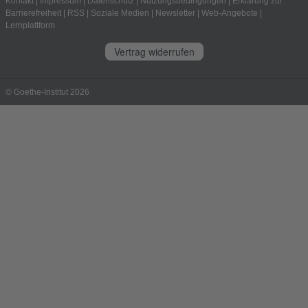
Kontakt
|
Impressum
|
Datenschutz
|
Nutzungsbedingungen
|
Erklärung zur
Barrierefreiheit
|
RSS
|
Soziale Medien
|
Newsletter
|
Web-Angebote
|
Lernplattform
Vertrag widerrufen
© Goethe-Institut 2026