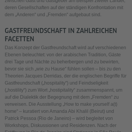
zwischen Gast und Gastgeber am Beispiel zweier Länder,
deren Gesellschaften auf der ständigen Konfrontation mit
dem „Anderen“ und „Fremden“ aufgebaut sind.
GASTFREUNDSCHAFT IN ZAHLREICHEN
FACETTEN
Das Konzept der Gastfreundschaft wird auf verschiedenen
Ebenen beleuchtet: von der arabischen Tradition, Gäste
drei Tage und Nächte zu beherbergen und zu bewirten,
bevor sie sich „wie zu Hause“ fühlen sollen – bis zu den
Theorien Jacques Derridas, der die englischen Begriffe für
Gastfreundschaft („hospitality“) und Feindseligkeit
(„hostility“) zum Wort „hostipitality“ zusammenspannt, um
auf die Dialektik der Begegnung mit dem „Fremden“ zu
verweisen. Die Ausstellung „How to make yourself a(t)
home“ – kuratiert von Amanda Abi Khalil (Beirut) und
Patrick Pessoa (Rio de Janeiro) – wird begleitet von
Workshops, Diskussionen und Residenzen. Nach der