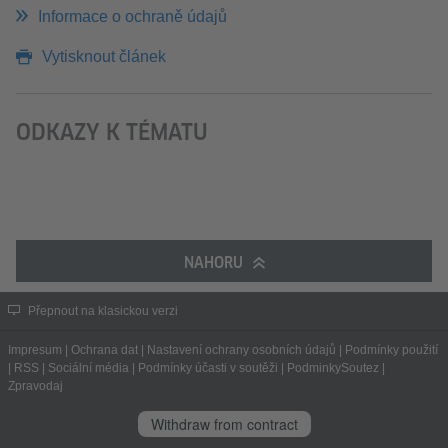
Informace o ochraně údajů
Vytisknout článek
ODKAZY K TÉMATU
NAHORU
Přepnout na klasickou verzi
Impresum
|
Ochrana dat
|
Nastavení ochrany osobních údajů
|
Podmínky použití
|
RSS
|
Sociální média
|
Podmínky účasti v soutěži
|
PodminkySoutez
|
Zpravodaj
Withdraw from contract