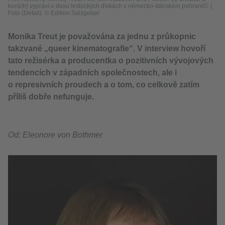
koních) vypráví o dvou lesbických dívkách v německo-dánském pohraničí.
|
Foto (Detail): © Edition Salzgeber
Monika Treut je považována za jednu z průkopnic
takzvané „queer kinematografie“. V interview hovoří
tato režisérka a producentka o pozitivních vývojových
tendencích v západních společnostech, ale i
o represivních proudech a o tom, co celkově zatím
příliš dobře nefunguje.
Od: Eleonore von Bothmer