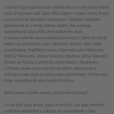
Liberální část společnosti v Německu se s tím velice dobře
sžila. Projevuje také stále větší zájem o queer formy života
a poznává, že přinášejí obohacení. Základní naladění
společnosti je v tomto ohledu dobré. Ale existuje
samozřejmě také určitý druh kulturního boje.
V konzervativně-nacionalistických kruzích, které považují
rodinu za posvátnou, jsou odchylné identity stále ještě
pranýřovány. Například strana Alternativa pro Německo
(AfD) v Německu, strana Národní sdružení (dříve Národní
fronta) ve Francii a politicky vlivné kruhy v Maďarsku
a Polsku queer koncepty života vůbec neuznávají a
vnímají je jako útok na občanskou společnost. Určitou roli
hraje samozřejmě také katolická církev.
Které země v tomto ohledu pozitivně vyčnívají?
Co se týče práv leseb, gayů a translidí, ale také ohledně
umělého oplodnění a adopce je celosvětově v čele