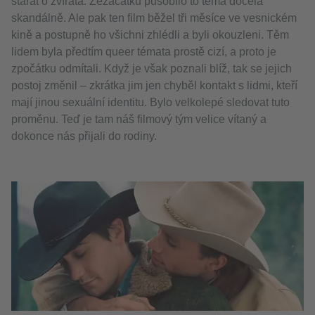
starat o zvířata. Zezačátku působilo to téma docela
skandálně. Ale pak ten film běžel tři měsíce ve vesnickém
kině a postupně ho všichni zhlédli a byli okouzleni. Těm
lidem byla předtím queer témata prostě cizí, a proto je
zpočátku odmítali. Když je však poznali blíž, tak se jejich
postoj změnil – zkrátka jim jen chyběl kontakt s lidmi, kteří
mají jinou sexuální identitu. Bylo velkolepé sledovat tuto
proměnu. Teď je tam náš filmový tým velice vítaný a
dokonce nás přijali do rodiny.