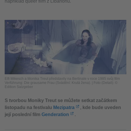
například queer film z Libanonu.
Elfi Mikesch a Monika Treut představily na Berlinale v roce 1985 svůj film
Verführung: Die grausame Frau (Svádění: Krutá žena). | Foto (Detail): ©
Edition Salzgeber
S tvorbou Moniky Treut se můžete setkat začátkem
listopadu na festivalu
Mezipatra
, kde bude uveden
její poslední film
Genderation
.