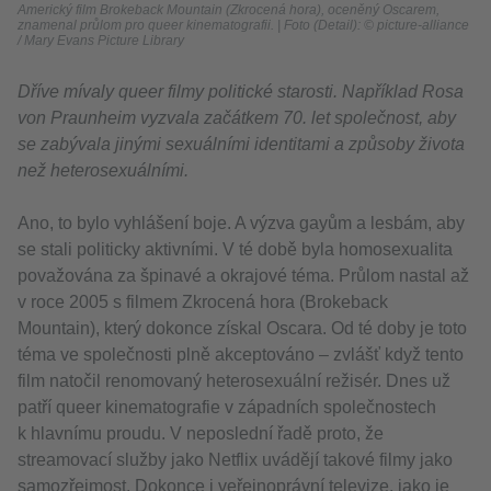
Americký film Brokeback Mountain (Zkrocená hora), oceněný Oscarem,
znamenal průlom pro queer kinematografii. | Foto (Detail): © picture-alliance
/ Mary Evans Picture Library
Dříve mívaly queer filmy politické starosti. Například Rosa
von Praunheim vyzvala začátkem 70. let společnost, aby
se zabývala jinými sexuálními identitami a způsoby života
než heterosexuálními.
Ano, to bylo vyhlášení boje. A výzva gayům a lesbám, aby
se stali politicky aktivními. V té době byla homosexualita
považována za špinavé a okrajové téma. Průlom nastal až
v roce 2005 s filmem Zkrocená hora (Brokeback
Mountain), který dokonce získal Oscara. Od té doby je toto
téma ve společnosti plně akceptováno – zvlášť když tento
film natočil renomovaný heterosexuální režisér. Dnes už
patří queer kinematografie v západních společnostech
k hlavnímu proudu. V neposlední řadě proto, že
streamovací služby jako Netflix uvádějí takové filmy jako
samozřejmost. Dokonce i veřejnoprávní televize, jako je