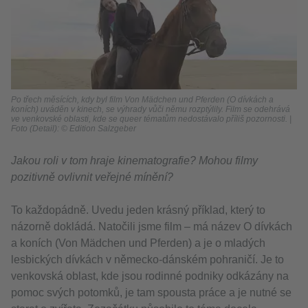
Po třech měsících, kdy byl film Von Mädchen und Pferden (O dívkách a
koních) uváděn v kinech, se výhrady vůči němu rozptýlily. Film se odehrává
ve venkovské oblasti, kde se queer tématům nedostávalo příliš pozornosti. |
Foto (Detail): © Edition Salzgeber
Jakou roli v tom hraje kinematografie? Mohou filmy
pozitivně ovlivnit veřejné mínění?
To každopádně. Uvedu jeden krásný příklad, který to
názorně dokládá. Natočili jsme film – má název O dívkách
a koních (Von Mädchen und Pferden) a je o mladých
lesbických dívkách v německo-dánském pohraničí. Je to
venkovská oblast, kde jsou rodinné podniky odkázány na
pomoc svých potomků, je tam spousta práce a je nutné se