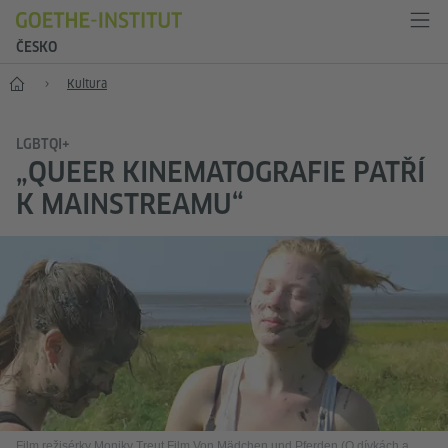
ČESKO
Hlavní stránka
Kultura
LGBTQI+
„QUEER KINEMATOGRAFIE PATŘÍ
K MAINSTREAMU“
Film režisérky Moniky Treut Film Von Mädchen und Pferden (O dívkách a