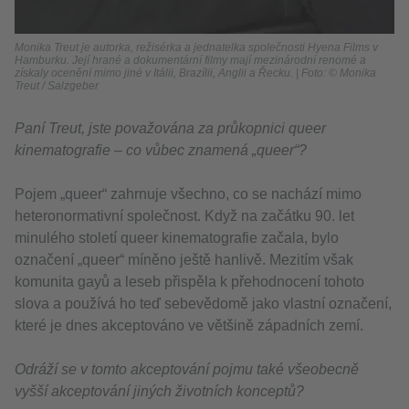
Monika Treut je autorka, režisérka a jednatelka společnosti Hyena Films v
Hamburku. Její hrané a dokumentární filmy mají mezinárodní renomé a
získaly ocenění mimo jiné v Itálii, Brazílii, Anglii a Řecku. | Foto: © Monika
Treut / Salzgeber
Paní Treut, jste považována za průkopnici queer
kinematografie – co vůbec znamená „queer“?
Pojem „queer“ zahrnuje všechno, co se nachází mimo
heteronormativní společnost. Když na začátku 90. let
minulého století queer kinematografie začala, bylo
označení „queer“ míněno ještě hanlivě. Mezitím však
komunita gayů a leseb přispěla k přehodnocení tohoto
slova a používá ho teď sebevědomě jako vlastní označení,
které je dnes akceptováno ve většině západních zemí.
Odráží se v tomto akceptování pojmu také všeobecně
vyšší akceptování jiných životních konceptů?