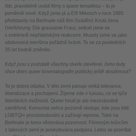
rbb, pravidelně uvádí filmy s queer tematikou – to je
poměrně nové. Když jsme já a Elfi Mikesch v roce 1985
představily na Berlinale náš film Svádění: Krutá žena
(Verführung: Die grausame Frau), setkali jsme se
s extrémně nepřátelskými reakcemi. Musely jsme se jako
utiskovaná menšina pořádně bránit. To se za posledních
35 let hodně změnilo.
Když jsou v podstatě všechny dveře otevřené, čeho tedy
chce dnes queer kinematografie politicky ještě dosáhnout?
To je dobrá otázka. V této zemi panuje velká tolerance,
liberalizace a pochopení. Žijeme zde v luxusu, co se týče
liberálních možností. Queer hnutí je ale mezinárodně
zaměřené. Komunita velice pozorně sleduje, kde jsou lidé
LGBTQI+ pronásledováni a zažívají represe. Také na
Berlinale je tomu věnována pozornost. Filmovým tvůrcům
z takových zemí je poskytována podpora. Letos se promítal