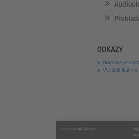
Audiouk
Překlad
ODKAZY
Borovicové ostr
Vypůjčit titul v 
© 2026 Goethe-Institut
Im
RS