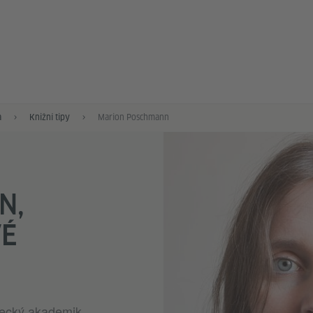
a
Knižní tipy
Marion Poschmann
N,
VÉ
mecký akademik