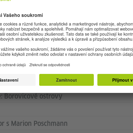
ala obor scénického psaní na Univerzitě umění v Berlíně
 němčinu v rámci projektu pro základní školy.
002 debutovala románem
(2002, Koup
Baden bei Gewitter
Poté následovaly lyrické sbírky a další romány. Marion
enu Petera Huchela a Cenu Ernsta Meistera za lyriku. 
(2013, Sluneční pozice) se dostal do užšího výbě
ition
nižní ceny. Anglický překlad románu
Die Kieferninseln
, 2019) byl nominován na mezinárodní 
ovicové ostrovy
 cenu. Marion Poschmann žije v Berlíně.
: Borovicové ostrovy
r s Marion Poschmann