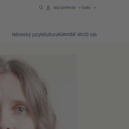
Můj Goethe.de
Česky
Kalendář akcí
Německý jazyk
Kultura
O nás