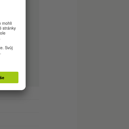
.
ání za
 Poschmann
Román
Die
ru
(něm.
Man