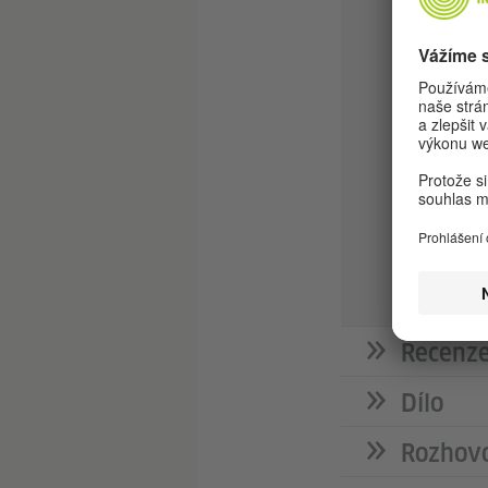
navštěvov
Vyučovala
V roce 2
bouřky). 
získala C
Sonnenpos
Německé k
2017,
Bor
Bookerovu
Recenze
Dílo
Rozhovo