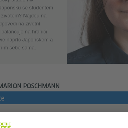
 Japonsku se studentem
 životem? Najdou na
povědi na životní
balancuje na hranici
vie napříč Japonskem a
dáním sebe sama.
 MARION POSCHMANN
ce
pisovatelka Marion Poschmann (nar. 1969 v Essenu)
a germanistiku, filozofii a slavistiku v Bonnu a Berlíně a