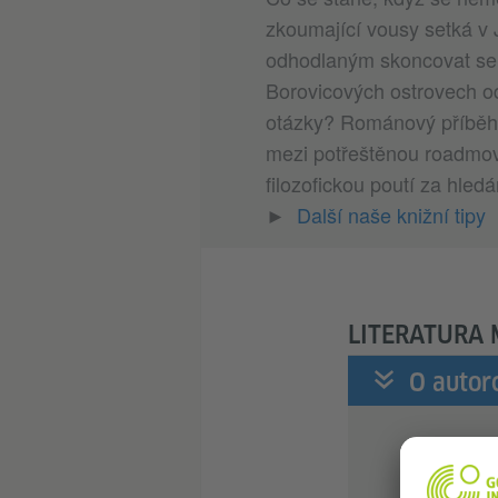
zkoumající vousy setká v
odhodlaným skoncovat se
Borovicových ostrovech od
otázky? Románový příběh 
mezi potřeštěnou roadmo
filozofickou poutí za hle
►
Další naše knižní tipy
LITERATURA
O autor
Německá s
vystudoval