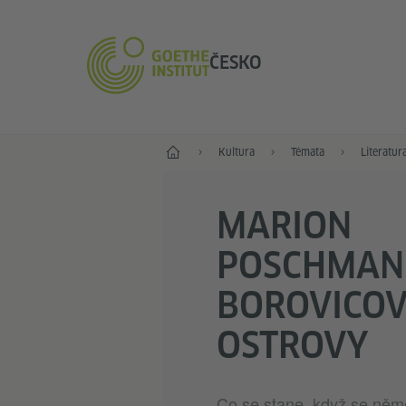
ČESKO
Hlavní stránka
Kultura
Témata
Literatur
MARION
POSCHMAN
BOROVICO
OSTROVY
Co se stane, když se ně