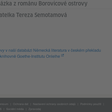
ázka z románu Borovicové ostrovy
atelka Tereza Semotamová
ovy
v naší databázi Německá literatura v českém překladu
e-knihovně Goethe-Institutu Onleihe
presum
Ochrana dat
Nastavení ochrany osobních údajů
Podmínky použití
S
Sociální média
Zpravodaj