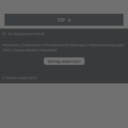
TOP
Zur klassischen Ansicht
Impressum
|
Datenschutz
|
Privatsphäre-Einstellungen
|
Nutzungsbedingungen
|
RSS
|
Soziale Medien
|
Newsletter
Vertrag widerrufen
© Goethe-Institut 2026