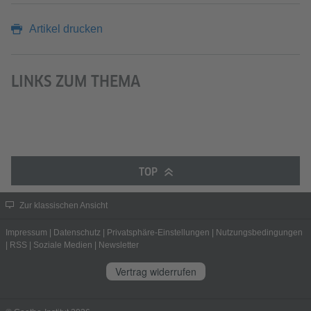
Artikel drucken
LINKS ZUM THEMA
TOP
Zur klassischen Ansicht
Impressum
|
Datenschutz
|
Privatsphäre-Einstellungen
|
Nutzungsbedingungen
|
RSS
|
Soziale Medien
|
Newsletter
Vertrag widerrufen