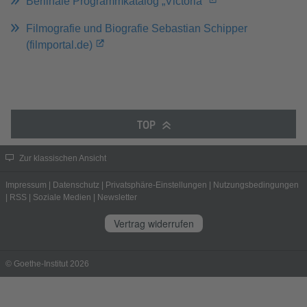
Berlinale Programmkatalog „Victoria“
Filmografie und Biografie Sebastian Schipper
(filmportal.de)
TOP
Zur klassischen Ansicht
Impressum
|
Datenschutz
|
Privatsphäre-Einstellungen
|
Nutzungsbedingungen
|
RSS
|
Soziale Medien
|
Newsletter
Vertrag widerrufen
© Goethe-Institut 2026