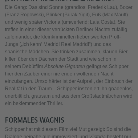
Die Gang: Das sind Sonne (grandios: Frederik Lau), Boxer
(Franz Rogowski), Blinker (Burak Yigit), Fuß (Max Mauff)
und wenig später Victoria (umwerfend: Laia Costa). Sie
treffen in einer dieser verrückten Berliner Nächte zufällig
aufeinander, die kleinkriminellen liebenswerten Proll-
Jungs („Ich kenn‘ Madrid! Real Madrid!“) und das
spanische Mädchen. Sie trinken zusammen, klauen Bier,
kiffen über den Dächern der Stadt und wie schon in
seinem Debütfilm
Absolute Giganten
gelingt es Schipper
hier den Zauber einer nie enden wollenden Nacht
einzufangen. Umso härter ist der Aufprall, der Einbruch der
Realität in den Traum – Schipper inszeniert ihn gnadenlos,
unerbittlich, grausam und aus dem Großstadtmärchen wird
ein beklemmender Thriller.
FORMALES WAGNIS
Schipper hat mit diesem Film viel Mut gezeigt: So sind die
Dialoge beinahe alle improvisiert, und
Victoria
besteht nur