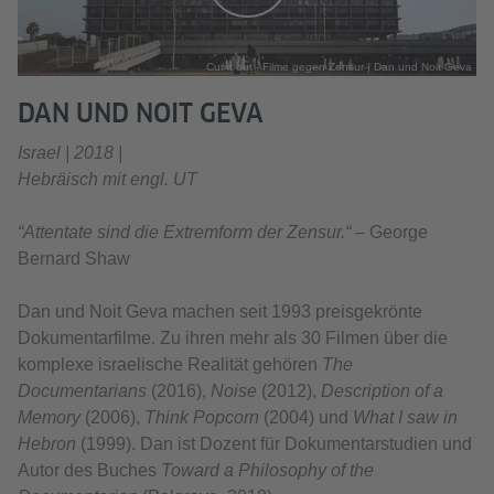
Cut it out - Filme gegen Zensur | Dan und Noit Geva
DAN UND NOIT GEVA
Israel | 2018 |
Hebräisch mit engl. UT
“Attentate sind die Extremform der Zensur.“ –
George
Bernard Shaw
Dan und Noit Geva machen seit 1993 preisgekrönte
Dokumentarfilme. Zu ihren mehr als 30 Filmen über die
komplexe israelische Realität gehören
The
Documentarians
(2016),
Noise
(2012),
Description of a
Memory
(2006),
Think Popcorn
(2004) und
What I saw in
Hebron
(1999). Dan ist Dozent für Dokumentarstudien und
Autor des Buches
Toward a Philosophy of the