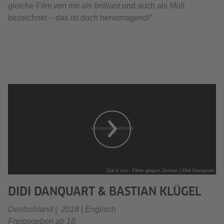
gleiche Film von mir als
brilliant
und auch als
Müll
bezeichnet – das ist doch hervorragend!“
Cut it out - Filme gegen Zensur | Didi Danquart
DIDI DANQUART & BASTIAN KLÜGEL
Deutschland | 2018 | Englisch
Freigegeben ab 18