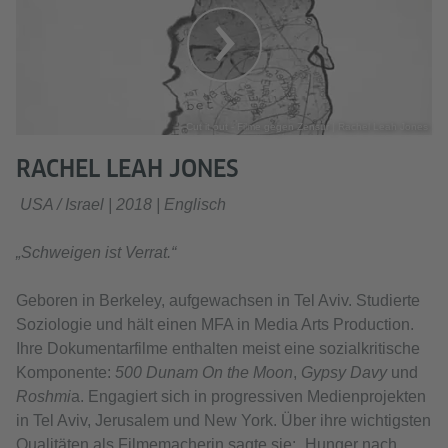
Cut it out - Filme gegen Zensur | Rachel Leah Jones
RACHEL LEAH JONES
USA / Israel | 2018 | Englisch
„Schweigen ist Verrat.“
Geboren in Berkeley, aufgewachsen in Tel Aviv. Studierte
Soziologie und hält einen MFA in Media Arts Production.
Ihre Dokumentarfilme enthalten meist eine sozialkritische
Komponente:
500 Dunam On the Moon
,
Gypsy Davy
und
Roshmi
a. Engagiert sich in progressiven Medienprojekten
in Tel Aviv, Jerusalem und New York. Über ihre wichtigsten
Qualitäten als Filmemacherin sagte sie: „Hunger nach