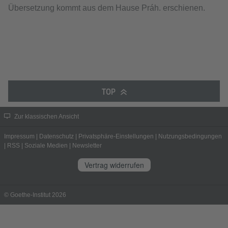
Übersetzung kommt aus dem Hause Práh. erschienen.
TOP
Zur klassischen Ansicht
Impressum
|
Datenschutz
|
Privatsphäre-Einstellungen
|
Nutzungsbedingungen
|
RSS
|
Soziale Medien
|
Newsletter
Vertrag widerrufen
© Goethe-Institut 2026