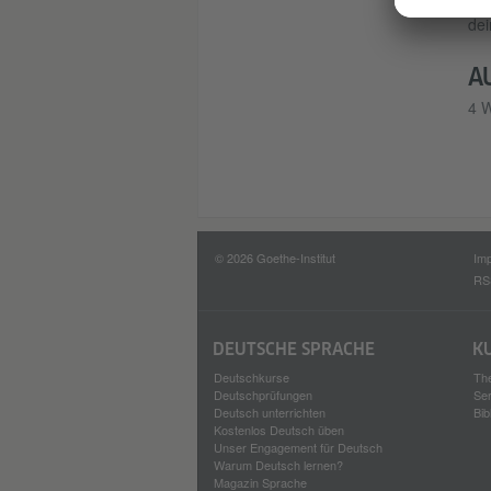
Die
dei
A
4 
© 2026 Goethe-Institut
Im
RS
DEUTSCHE SPRACHE
K
Deutschkurse
Th
Deutschprüfungen
Se
Deutsch unterrichten
Bib
Kostenlos Deutsch üben
Unser Engagement für Deutsch
Warum Deutsch lernen?
Magazin Sprache