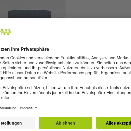
© PETR MACHAN / GOETHE-INSTITUT
BIBLIOTHEKDERDINGE
MUSIK
gbare Musikboxen ermöglichen dir ein optimales Hörvergnügen. Ob im
k, am Moldauufer, auf dem Sportplatz oder auf dem Gartenfest, diese
etooth-Musikbox ermöglicht dir – kabellos (!) und in jeder Lebenslage 
ne Lieblingsmusik qualitativ hochwertig abzuspielen.
UTZUNGSHINWEISE
k der eingebauten wieder aufladbaren Akkus ermöglichen dir die Box
 zu 10 Stunden ununterbrochenen Musikgenuss.