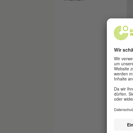
#
#
Tra
Par
Blu
dei
N
Dan
bis