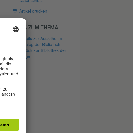
Datenschutz
Artikel drucken
LINKS ZUM THEMA
Details zur Ausleihe im
Katalog der Bibliothek
Zurück zur Bibliothek der
Dinge
–
en