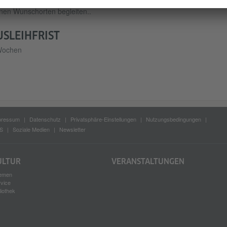
 Box ist sehr handlich und kann dich daher wirklich unkompliziert zu
nen Wunschorten begleiten..
USLEIHFRIST
Wochen
pressum
Datenschutz
Privatsphäre-Einstellungen
Nutzungsbedingungen
S
Soziale Medien
Newsletter
ULTUR
VERANSTALTUNGEN
emen
rvice
liothek