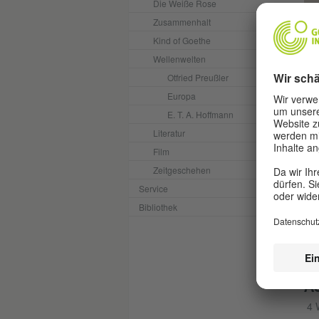
Die Weiße Rose
Zusammenhalt
Kind of Goethe
Wellenwelten
Otfried Preußler
Europa
E. T. A. Hoffmann
Literatur
Film
#
Zeitgeschehen
#
Service
Das
Bibliothek
her
Buc
Ent
für
A
4 