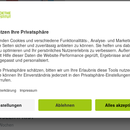
© GOETHE-INSTITUT
BIBLIOTHEKDERDINGE
KIDS
 Kindertablet hilft, auch Kleinkinder an die deutsche Sprache
anzuführen. Die Funktionen umfassen das Erklingen lassen von
hstaben, Wörtern und Liedern. Es gibt drei Stufen, die an den
wicklungsstand des Kindes angepasst sind. Das Kindertablet eignet sic
 Kinder ab 6 Monaten.
USLEIHFRIST
Wochen