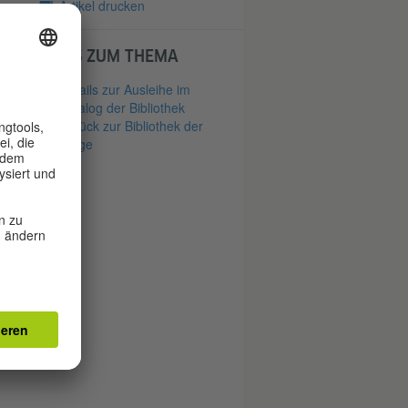
Artikel drucken
LINKS ZUM THEMA
Details zur Ausleihe im
Katalog der Bibliothek
Zurück zur Bibliothek der
Dinge
h