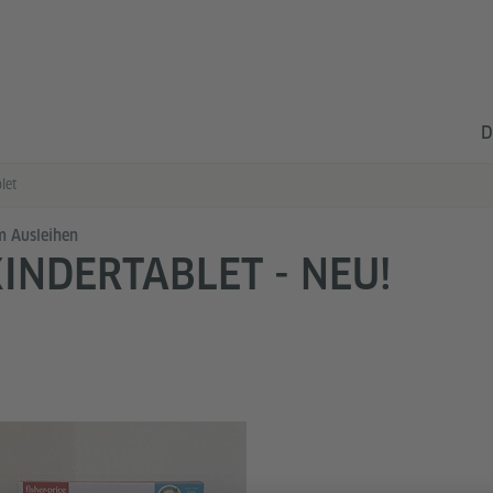
D
let
 Ausleihen
INDERTABLET - NEU!