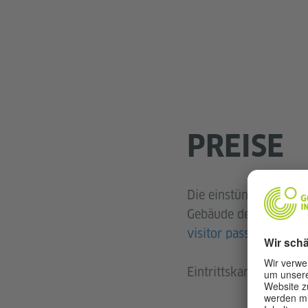
PREISE
Die einstündige Führ
Gebäude des Goethe-I
visitor pass
k
nicht
Eintrittskarten werd