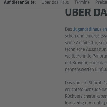
Über das Haus
Termine
Preise
Auf dieser Seite:
ÜBER DA
Das
Jugendstilhaus a
schön und eindrucksvo
seine Architektur, se
technische Ausstattun
weltberühmte Panorama
mit Bravour, ohne das
nennenswerten Einflus
Das von Jiří Stibral 
errichtete Gebäude ha
Rückversicherungsbank,
kurzzeitig dort unterg