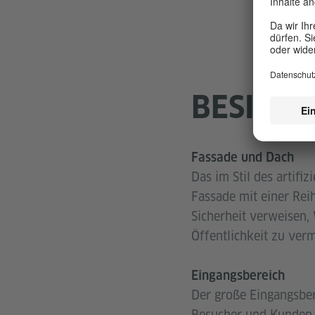
BESICHT
Fassade und Dach
Das im Stil des artifi
Fassade mit einer Rei
Sicherheit verweisen,
Öffentlichkeit zu verm
Eingangsbereich
Der große Eingangsber
Besucher und Kunden 