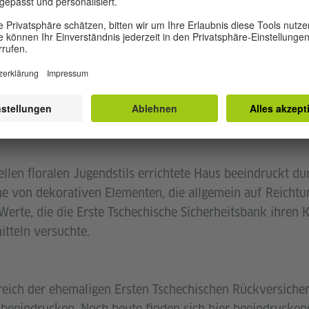
IGUNGSROUTE
ziellen floralen Jugendstils errichtete Haus beeindruckt d
he von dekorativen Elementen, die allgemein auf Reicht
 Werte, die die Erste Tschechische Sicherheitsbank ihren
itteln versuchte.
eich der ehemaligen Ersten Tschechischen Rückversiche
beeindrucken. Noch heute finden sich hier beeindrucken