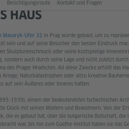
Besichtigungsroute
Kontakt und Fragen
S HAUS
m Masaryk-Ufer 32
in Prag wurde gebaut, um zu repräsent
ll sein und auf seine Besucher den besten Eindruck mac
inen Skulpturenschmuck oder seine kostspielige Inneneinr
g, sondern auch durch seine Lage und nicht zuletzt durch
 des Prager Hradschin. All diese Zwecke erfüllt das Ha
s Kriege, Naturkatastrophen oder allzu kreative Bauherr
s auf sein Äußeres oder Inneres hatten.
(1895-1939), einem der bedeutendsten tschechischen Archi
tte Glück mit seinen Mietern und Bewohnern. Von der E
 die es gebaut hat, über die bulgarische Botschaft, die 
ebracht war, bis hin zum Goethe-Institut haben sie das G