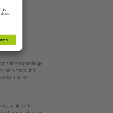
urch seine regelmäßige
um, Wohlstand und
 Kunden und der
rungsbank sollte
de Marmorsäulen, ein