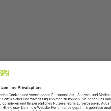
ung wird zu einem Preis von
pro Person angebot
250 CZK
nstituts sind nicht ermäßigt und können mit dem Besuc
ostenlos genutzt werden.
en von
Prague City Tourism
angeboten, das Goethe-Instit