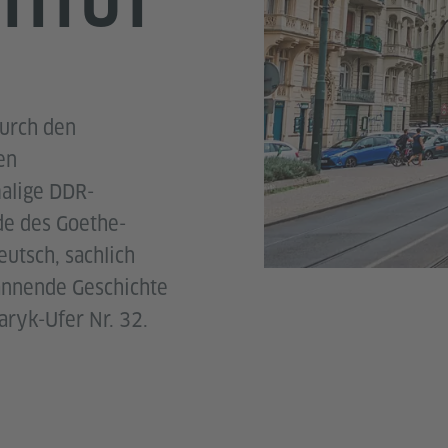
TITUT
durch den
en
alige DDR-
de des Goethe-
eutsch, sachlich
annende Geschichte
ryk-Ufer Nr. 32.