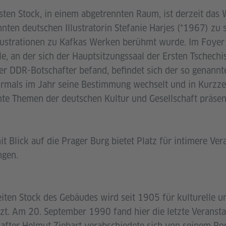
ten Stock, in einem abgetrennten Raum, ist derzeit das 
ten deutschen Illustratorin Stefanie Harjes (*1967) zu s
lustrationen zu Kafkas Werken berühmt wurde. Im Foyer
lle, an der sich der Hauptsitzungssaal der Ersten Tschech
er DDR-Botschafter befand, befindet sich der so genann
mals im Jahr seine Bestimmung wechselt und in Kurzze
mte Themen der deutschen Kultur und Gesellschaft präsent
t Blick auf die Prager Burg bietet Platz für intimere Ve
ngen.
iten Stock des Gebäudes wird seit 1905 für kulturelle un
zt. Am 20. September 1990 fand hier die letzte Veranst
chafter Helmut Ziebart verabschiedete sich von seinem Po