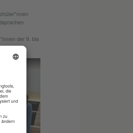
Schüler*nnen
mdsprachen.
innen der 9. bis