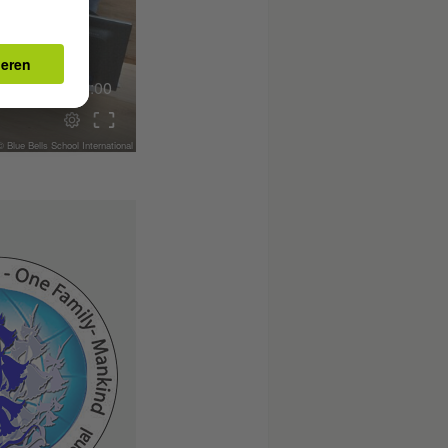
00:00
© Blue Bells School International