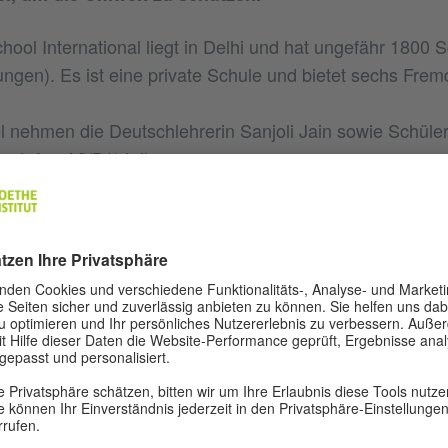
chool International liegt in Delhi und hat ungefähr 1800 
gen). Es ist eine private Schule und bietet sechs Fre
 nehmen die Deutschlehrerin Sanjoli Jain sowie Schüler*
ustufen A2/B1) teil.