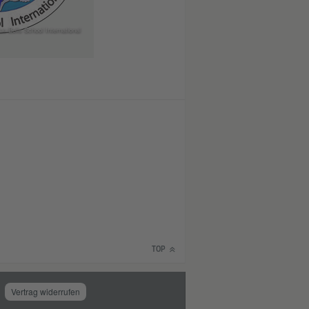
ue Bells School International
TOP
Vertrag widerrufen