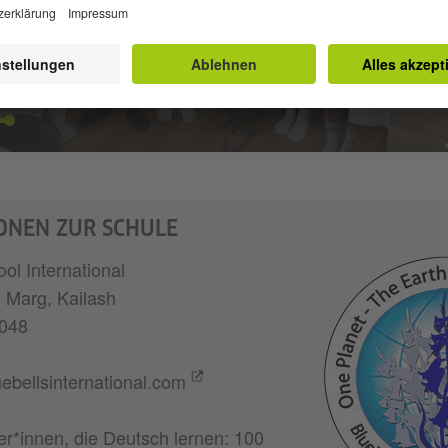
ONEN ZUR SCHULE
ol International
i Marg, Kailash
048
uebellsinternational.com
er*innen, die Deutsch lernen: 100