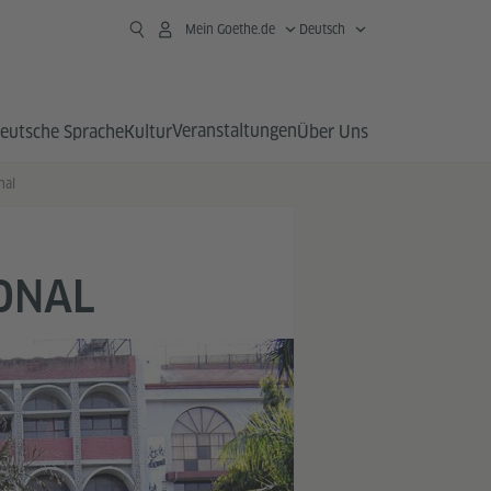
Mein Goethe.de
Deutsch
Veranstaltungen
eutsche Sprache
Kultur
Über Uns
nal
IONAL