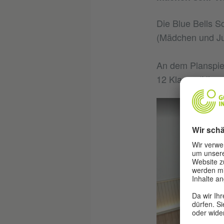
Die Blue Bells S
(Mädchen und Jun
An dem Planspiel
12 Klasse (Nivea