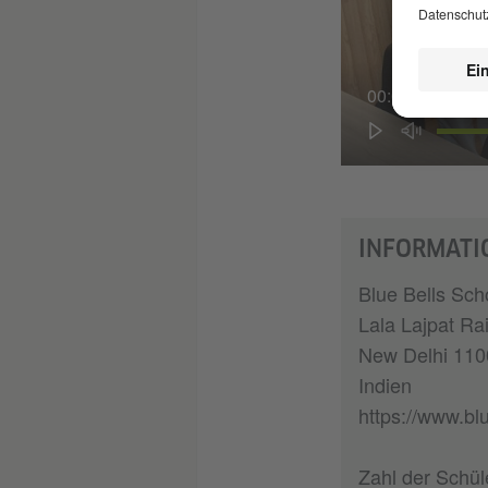
00:01
INFORMATI
Blue Bells Scho
Lala Lajpat Ra
New Delhi 110
Indien
https://www.bl
Zahl der Schül