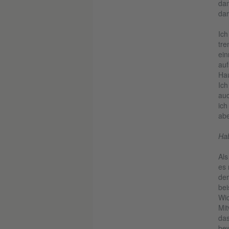
dam
dar
Ich
tre
ein
auf
Hau
Ich
auc
ich
abe
Hab
Als
es 
der
bei
Wic
Mit
das
bew