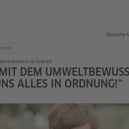
Deutsche S
„Mit dem Umweltbewusstsein ist bei uns alles in Ordnung!“
elina Davydova im Gespräch
MIT DEM UMWELTBEWUSST
NS ALLES IN ORDNUNG!“