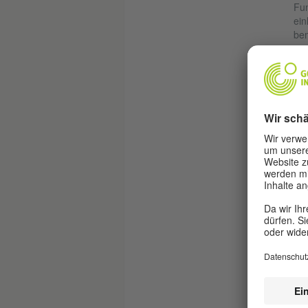
Fun
ein
bem
Äuß
Bes
Ufe
Gru
(be
die
bei
Din
tei
eur
dam
ern
und
deu
und
Was
ent