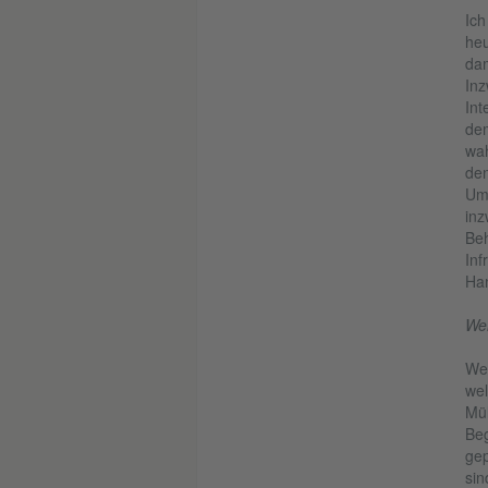
Ich
heu
dam
Inz
Int
dem
wah
den
Umw
inz
Beh
Inf
Ha
Wel
Wen
wel
Mül
Beg
gep
sin