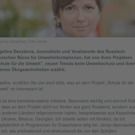
elina Davydova | Foto: privat
gelina Davydova, Journalistin und Vorsitzende des Russisch-
utschen Büros für Umweltinformationen, hat von ihren Projekten
chule für die Umwelt“, neuen Trends beim Umweltschutz und ihre
genen Ökogewohnheiten erzählt.
elina, erzählen Sie uns doch bitte, was an dem Projekt „Schule für die
elt“ so interessant ist.
 ist eine bemerkenswerte Initiative. Besonders wichtig und sinnvoll fin
, dass an dem Projekt nicht nur Kinder aus ganz Russland, sondern au
 anderen Ländern teilgenommen haben, beispielsweise aus Kasachsta
 Ukraine, Belarus, Georgien. Ich arbeite selten mit Kindern, da ich
ptsächlich in Programmen für Erwachsene tätig bin. Umso überraschte
 ich, wie professionell und eindrucksvoll die von den Schülern