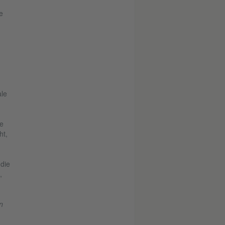
e
ale
e
ht,
die
,
n