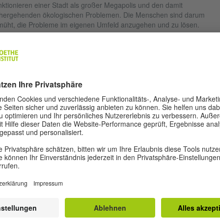
ktionieren einer Stadt als großer Megapolis und den damit
hergehenden ökologischen Problemen. Die Menschen sind darum
üht, die Probleme im eigenen Umfeld anzugehen und zu lösen.
erst wichtig sind Themen, wie die Luft- und Wasserverschmutzung, da
eitigen von Grünanlagen und Abholzen von Wäldern, der Versuch
rbebauungen an Seen und Flüssen durchzusetzen. Das ist auch der
nd, warum wir eine Zunahme von Protestbewegungen im Umweltbere
sonders auf regionaler Ebene) sowie auch von Bewegungen verzeichn
 etwas „mit eigenen Händen“ zu machen versuchen.In Europa,
spielsweise in Deutschland, machen sich die jungen Leute um andere
ge Gedanken. Viele russlandspezifische Probleme sind in Europa
lweise bereits gelöst. Deshalb kümmert sich die Jugend in den
opäischen Ländern eher um die Lösung globaler Probleme. Ich meine
it unter anderem den Klimawandel und die Entwicklung einer auf
euerbaren Energien basierenden Energiewirtschaft, umweltbewusstes
 ethisches Konsumverhalten, eine Überprüfung, ob und inwieweit
tsche Firmen auch im Rahmen ihrer Tätigkeit im Ausland umweltrelev
 soziale Normen einhalten.
 fehlt Ihrer Meinung nach in Russland, damit die Menschen ein
sprechendes Umweltbewusstsein entwickeln?