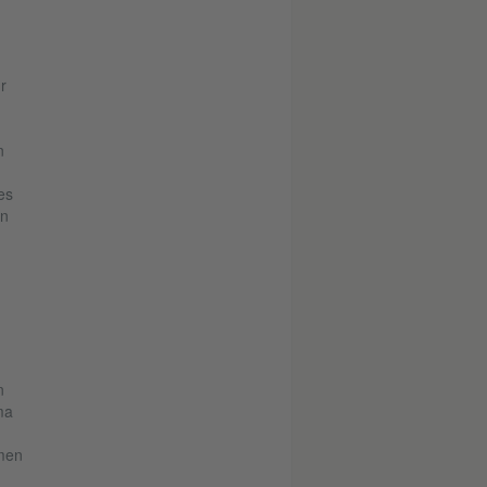
r
n
es
en
n
ma
emen