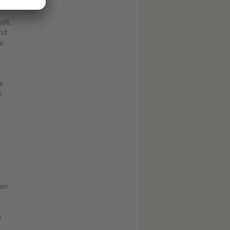
elt,
und
zu
e
n
ten
u