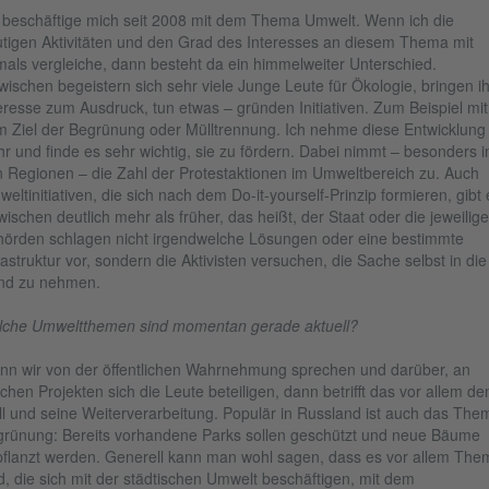
 beschäftige mich seit 2008 mit dem Thema Umwelt. Wenn ich die
tigen Aktivitäten und den Grad des Interesses an diesem Thema mit
als vergleiche, dann besteht da ein himmelweiter Unterschied.
wischen begeistern sich sehr viele Junge Leute für Ökologie, bringen ih
eresse zum Ausdruck, tun etwas – gründen Initiativen. Zum Beispiel mit
 Ziel der Begrünung oder Mülltrennung. Ich nehme diese Entwicklung
r und finde es sehr wichtig, sie zu fördern. Dabei nimmt – besonders i
 Regionen – die Zahl der Protestaktionen im Umweltbereich zu. Auch
eltinitiativen, die sich nach dem Do-it-yourself-Prinzip formieren, gibt 
wischen deutlich mehr als früher, das heißt, der Staat oder die jeweilig
örden schlagen nicht irgendwelche Lösungen oder eine bestimmte
rastruktur vor, sondern die Aktivisten versuchen, die Sache selbst in die
nd zu nehmen.
che Umweltthemen sind momentan gerade aktuell?
n wir von der öffentlichen Wahrnehmung sprechen und darüber, an
chen Projekten sich die Leute beteiligen, dann betrifft das vor allem de
l und seine Weiterverarbeitung. Populär in Russland ist auch das The
rünung: Bereits vorhandene Parks sollen geschützt und neue Bäume
flanzt werden. Generell kann man wohl sagen, dass es vor allem Th
d, die sich mit der städtischen Umwelt beschäftigen, mit dem