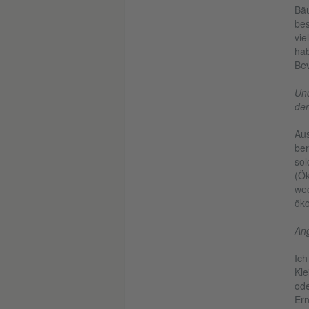
Bäu
bes
vie
hab
Bev
Und
der
Aus
ber
sol
(Ök
wec
öko
Ang
Ich
Kle
ode
Ern