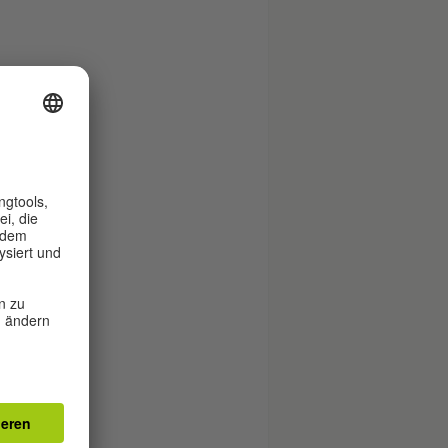
s
ich
en,
ante