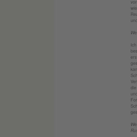
vor
wie
Rea
und
Wel
Ich
bes
ers
ges
kam
Sch
Ver
die
und
For
Sch
ges
Wel
Rus