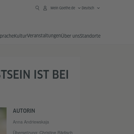
Mein Goethe.de
Deutsch
Veranstaltungen
prache
Kultur
Über uns
Standorte
SEIN IST BEI
AUTORIN
Anna Andriewskaja
Übersetzung: Christine Rädisch