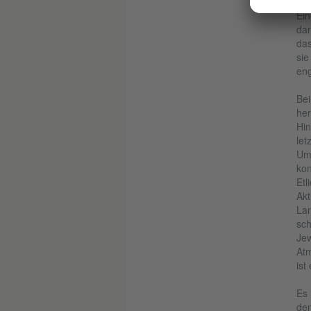
Ein
dar
das
sie
eng
Bei
her
Hin
let
Umw
kon
Etl
Akt
Lan
sch
Jew
Atm
ist
Es 
den