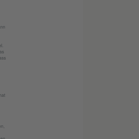
ann
l.
as
ass
hat
.
en,
den