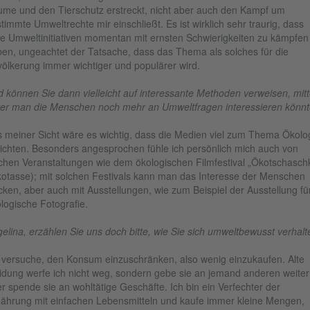
me und den Tierschutz erstreckt, nicht aber auch den Kampf um
timmte Umweltrechte mir einschließt. Es ist wirklich sehr traurig, dass
le Umweltinitiativen momentan mit ernsten Schwierigkeiten zu kämpfen
en, ungeachtet der Tatsache, dass das Thema als solches für die
ölkerung immer wichtiger und populärer wird.
 können Sie dann vielleicht auf interessante Methoden verweisen, mitt
er man die Menschen noch mehr an Umweltfragen interessieren könn
 meiner Sicht wäre es wichtig, dass die Medien viel zum Thema Ökolo
ichten. Besonders angesprochen fühle ich persönlich mich auch von
chen Veranstaltungen wie dem ökologischen Filmfestival „Ökotschasch
otasse); mit solchen Festivals kann man das Interesse der Menschen
ken, aber auch mit Ausstellungen, wie zum Beispiel der Ausstellung fü
logische Fotografie.
elina, erzählen Sie uns doch bitte, wie Sie sich umweltbewusst verhalt
 versuche, den Konsum einzuschränken, also wenig einzukaufen. Alte
idung werfe ich nicht weg, sondern gebe sie an jemand anderen weiter
r spende sie an wohltätige Geschäfte. Ich bin ein Verfechter der
ährung mit einfachen Lebensmitteln und kaufe immer kleine Mengen,