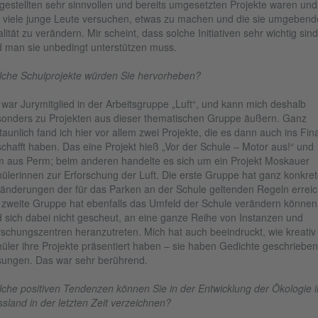
gestellten sehr sinnvollen und bereits umgesetzten Projekte waren und
 viele junge Leute versuchen, etwas zu machen und die sie umgebend
lität zu verändern. Mir scheint, dass solche Initiativen sehr wichtig sind
 man sie unbedingt unterstützen muss.
che Schulprojekte würden Sie hervorheben?
 war Jurymitglied in der Arbeitsgruppe „Luft“, und kann mich deshalb
onders zu Projekten aus dieser thematischen Gruppe äußern. Ganz
taunlich fand ich hier vor allem zwei Projekte, die es dann auch ins Fin
chafft haben. Das eine Projekt hieß „Vor der Schule – Motor aus!“ und
 aus Perm; beim anderen handelte es sich um ein Projekt Moskauer
ülerinnen zur Erforschung der Luft. Die erste Gruppe hat ganz konkret
änderungen der für das Parken an der Schule geltenden Regeln erreic
 zweite Gruppe hat ebenfalls das Umfeld der Schule verändern können
 sich dabei nicht gescheut, an eine ganze Reihe von Instanzen und
schungszentren heranzutreten. Mich hat auch beeindruckt, wie kreativ 
üler ihre Projekte präsentiert haben – sie haben Gedichte geschrieben
ungen. Das war sehr berührend.
che positiven Tendenzen können Sie in der Entwicklung der Ökologie i
sland in der letzten Zeit verzeichnen?