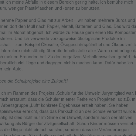
it ich meine Abfälle in diesem Bereich gering halte. Ich bemühe mich
um, weniger Plastikflaschen und -tüten zu benutzen.
 nehme Papier und Glas mit zur Arbeit – wir haben mehrere Büros und
nnen dort den Müll nach Papier, Metall, Batterien und Glas. Das wird d
mal im Monat abgeholt. Ich würde zu Hause gern einen Bio-Komposter
stellen. Und ich verwende vorzugsweise ökologische Produkte im
shalt – zum Beispiel Ökoseife, Ökogeschirrspülmittel und Ökoputzmitte
 informiere mich ständig über die Inhaltsstoffe aller Waren und bringe d
h meinen Freunden bei. Zu den negativen Verhaltensweisen gehört, d
 beruflich viel fliege und dagegen nichts machen kann. Dafür habe ich
r kein Auto.
en die Schulprojekte eine Zukunft?
 ich im Rahmen des Projekts „Schule für die Umwelt“ Jurymitglied war, 
mich erstaunt, dass die Schüler in einer Reihe von Projekten, so z.B. in
 Arbeitsgruppe „Luft“ konkrete Ergebnisse erzielt haben. Sie haben
spielsweise erreicht, dass das Parkschild an der Schule versetzt wurde
htig ist dies nicht nur im Sinne der Umwelt, sondern auch der aktiven
wirkung als Bürger der Zivilgesellschaft. Schon Kinder müssen versteh
s die Dinge nicht einfach so sind, sondern dass sie Veränderungen
irken können. Sie arbeiten selbst mit der Bevölkerung und den Behör