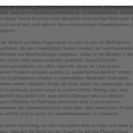
e ideale Situation gibt es nirgendwo und zu keiner Zeit. Ich freue mich
über, dass sich in Russland mittlerweile ein Umweltbewusstsein entwick
s dieses Thema für immer mehr Menschen eine wichtige Rolle spielt 
 auch bereit sind, sich selbst in den entsprechenden Umweltinitiativen 
agieren.
 der Antwort auf diese Frage würde ich nicht so sehr die Maßnahmen
vorheben, die den Umweltschutz fördern, sondern auf noch bestehend
dernisse und Beschränkungen verweisen. Leider ist die Situation in de
zten Jahren doch etwas schlechter geworden. Einige Dutzende
eltorganisationen, vor allem regionale, die an der Lösung ganz
kreter Probleme arbeiten, wurden zu „ausländischen Agenten“ erklärt.
iche Organisationen erhalten in regelmäßigen Abständen Drohungen,
ivisten werden attackiert. Einige von ihnen sahen sich gezwungen, das
d zu verlassen; es kam sogar zu strafrechtlichen Verfolgungen, was
ließlich dazu geführt hat, dass etliche Ökologen (wie zum Beispiel
geni Witischko) ins Gefängnis gekommen sind. In einer solchen
osphäre der Unterdrückung von (nicht allen, aber bestimmten) Protes
 es wirklich nicht so leicht, ein Umweltbewusstsein zu entwickeln.
ist sicher nicht richtig, nur über die positive Seite zu reden und dabei z
ken, dass sich die Sorge um die Umwelt nur auf das Pflanzen neuer