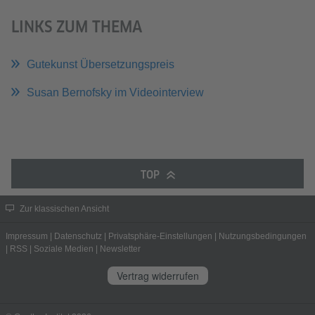
LINKS ZUM THEMA
Gutekunst Übersetzungspreis
Susan Bernofsky im Videointerview
TOP
Zur klassischen Ansicht
Impressum
|
Datenschutz
|
Privatsphäre-Einstellungen
|
Nutzungsbedingungen
|
RSS
|
Soziale Medien
|
Newsletter
Vertrag widerrufen